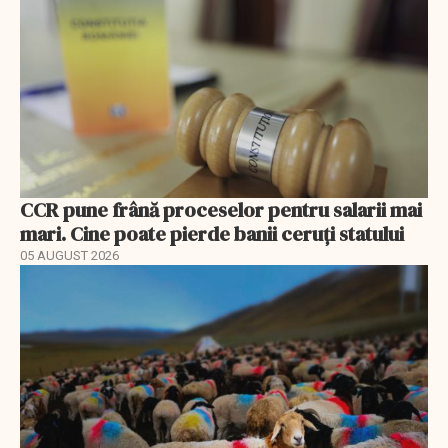
CCR pune frână proceselor pentru salarii mai
mari. Cine poate pierde banii ceruți statului
05 AUGUST 2026
EXCLUSIV