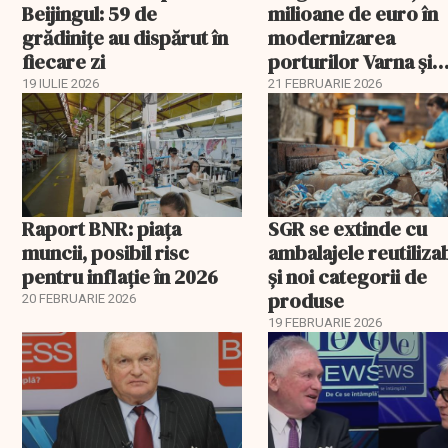
Beijingul: 59 de
milioane de euro în
grădinițe au dispărut în
modernizarea
fiecare zi
porturilor Varna și
Burgas
19 IULIE 2026
21 FEBRUARIE 2026
Raport BNR: piața
SGR se extinde cu
muncii, posibil risc
ambalajele reutiliza
pentru inflație în 2026
și noi categorii de
produse
20 FEBRUARIE 2026
19 FEBRUARIE 2026
EXCLUSIV
EXCLUSIV