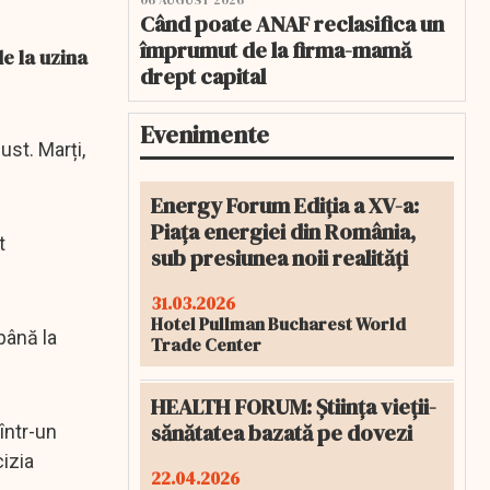
06 AUGUST 2026
Când poate ANAF reclasifica un
împrumut de la firma-mamă
e la uzina
drept capital
Evenimente
ust. Marți,
Energy Forum Ediția a XV-a:
Piața energiei din România,
t
sub presiunea noii realități
31.03.2026
Hotel Pullman Bucharest World
până la
Trade Center
HEALTH FORUM: Știința vieții-
sănătatea bazată pe dovezi
într-un
izia
22.04.2026