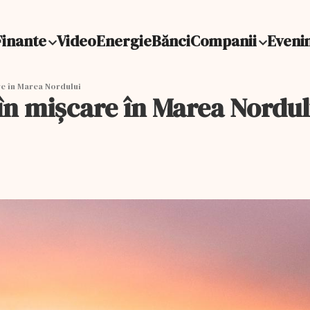
Finante
Video
Energie
Bănci
Companii
Eveni
re în Marea Nordului
în mișcare în Marea Nordul