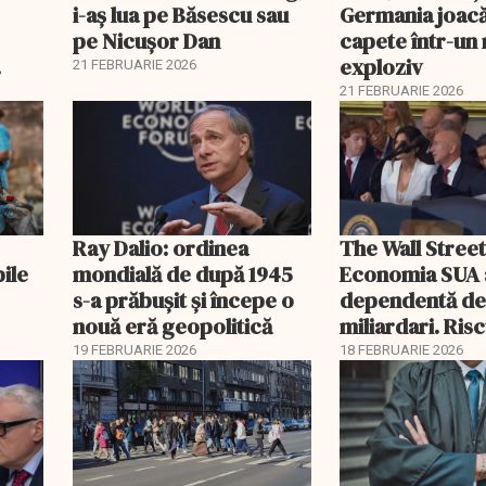
i-aș lua pe Băsescu sau
Germania joacă
pe Nicușor Dan
capete într-u
exploziv
21 FEBRUARIE 2026
21 FEBRUARIE 2026
Ray Dalio: ordinea
The Wall Street
bile
mondială de după 1945
Economia SUA 
s-a prăbușit și începe o
dependentă d
nouă eră geopolitică
miliardari. Ris
pentru burse ș
19 FEBRUARIE 2026
18 FEBRUARIE 2026