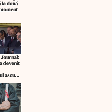
 la două
n moment
 Journal:
a devenit
e
cul ascuns
i consum