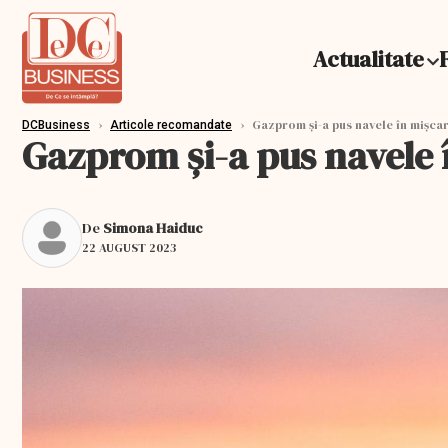
Actualitate
›
›
Gazprom și-a pus navele în mișca
DCBusiness
Articole recomandate
Gazprom și-a pus navele 
De
Simona Haiduc
22 AUGUST 2023