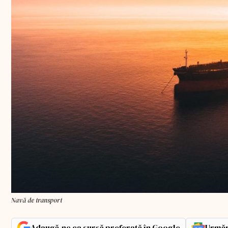
Navă de transport
Adaugă-ne ca sursă preferată în Google
Urmăr