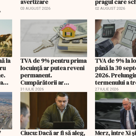
avertizare
pragul care s
regimul fiscal
A
03 AUGUST 2026
02 AUGUST 2026
nă la
TVA de 9% pentru prima
TVA de 9% la l
tru
locuință ar putea reveni
până la 30 sep
e.
permanent.
2026. Prelungi
 a
Cumpărătorii ar
termenului a t
economisi zeci de mii de
comisia din Pa
31 IULIE 2026
27 IULIE 2026
lei
7
Ciucu: Dacă ar fi să aleg,
Merz, între Xi 