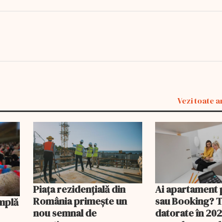
Vezi toate a
Piața rezidențială din
Ai apartament 
România primește un
sau Booking? 
nou semnal de
datorate în 202