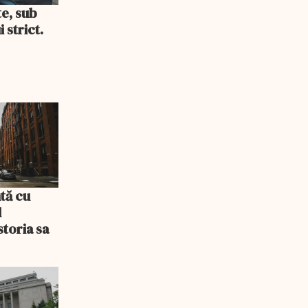
te, sub
 strict.
tă cu
l
storia sa