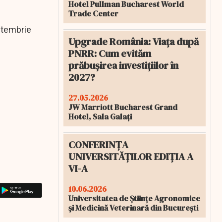
Hotel Pullman Bucharest World
Trade Center
eptembrie
Upgrade România: Viața după
PNRR: Cum evităm
prăbușirea investițiilor în
2027?
27.05.2026
JW Marriott Bucharest Grand
Hotel, Sala Galați
CONFERINȚA
UNIVERSITĂȚILOR EDIȚIA A
VI-A
10.06.2026
Universitatea de Științe Agronomice
și Medicină Veterinară din București