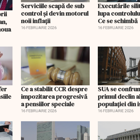
Serviciile scapă de sub
Executările sili
control și devin motorul
lupa controlului
noii inflații
Ce se schimbă
an,
 noua
16 FEBRUARIE 2026
16 FEBRUARIE 2026
fer
Ce a stabilit CCR despre
SUA se confrun
siile
impozitarea progresivă
primul declin a
a pensiilor speciale
populației din i
16 FEBRUARIE 2026
16 FEBRUARIE 2026