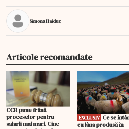
Simona Haiduc
Articole recomandate
EXCLUSIV
CCR pune frână
proceselor pentru
Ce se întâmplă
EXCLUSIV
salarii mai mari. Cine
cu lâna produsă în