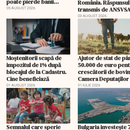
poate pierde banii
România. Răspunsul
ceruți statului
transmis de ANSVS
05 AUGUST 2026
03 AUGUST 2026
Moștenitorii scapă de
Ajutor de stat de pâ
impozitul de 1% după
50.000 de euro pen
blocajul de la Cadastru.
crescătorii de bovin
Cine beneficiază
Camera Deputaților
aprobat schema
01 AUGUST 2026
31 IULIE 2026
Semnalul care sperie
Bulgaria investește 