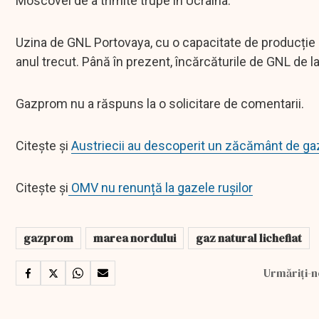
Moscovei de a trimite trupe în Ucraina.
Uzina de GNL Portovaya, cu o capacitate de producție a
anul trecut. Până în prezent, încărcăturile de GNL de la
Gazprom nu a răspuns la o solicitare de comentarii.
Citește și
Austriecii au descoperit un zăcământ de gaz
Citește și
OMV nu renunță la gazele rușilor
gazprom
marea nordului
gaz natural lichefiat
Urmăriți-n