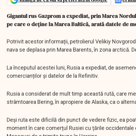
Gigantul rus Gazprom a expediat, prin Marea Nordului
pe care o deține la Marea Baltică, arată datele de mo
Potrivit acestor informații, petrolierul Velikiy Novgor
nava se deplasa prin Marea Barents, în zona arctică. Des
La începutul acestei luni, Rusia a expediat, de asemene
comercianților și datelor de la Refinitiv.
Rusia a considerat de mult timp această rută, care me
strâmtoarea Bering, în apropiere de Alaska, ca o altern
Deși ruta este dificilă din punct de vedere fizic, ea poa
moment în care comerțul Rusiei cu țările occidentale e