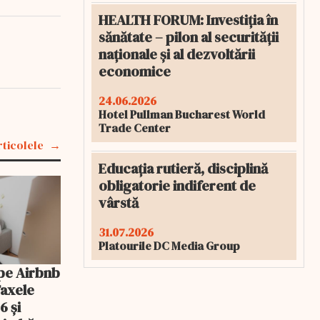
HEALTH FORUM: Investiția în
sănătate – pilon al securității
naționale și al dezvoltării
economice
24.06.2026
Hotel Pullman Bucharest World
Trade Center
rticolele
Educația rutieră, disciplină
obligatorie indiferent de
vârstă
31.07.2026
Platourile DC Media Group
pe Airbnb
Taxele
6 și