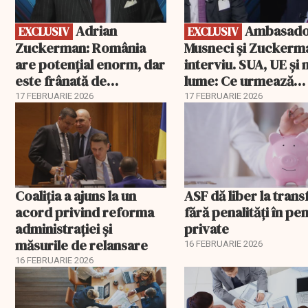
Adrian
Ambasadorii
EXCLUSIV
EXCLUSIV
Zuckerman: România
Musneci și Zuckerm
are potențial enorm, dar
interviu. SUA, UE și
este frânată de
lume: Ce urmează
corupție, companii de
pentru România
17 FEBRUARIE 2026
17 FEBRUARIE 2026
stat și influența
propagandei ruse
Coaliția a ajuns la un
ASF dă liber la trans
acord privind reforma
fără penalități în pen
administrației și
private
măsurile de relansare
16 FEBRUARIE 2026
16 FEBRUARIE 2026