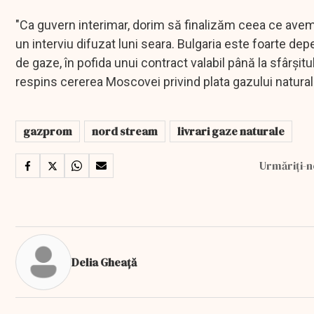
"Ca guvern interimar, dorim să finalizăm ceea ce avem 
un interviu difuzat luni seara. Bulgaria este foarte depe
de gaze, în pofida unui contract valabil până la sfârşit
respins cererea Moscovei privind plata gazului natural 
gazprom
nord stream
livrari gaze naturale
Urmăriți-n
Delia Gheață