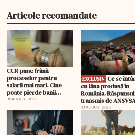
Articole recomandate
EXCLUSIV
CCR pune frână
proceselor pentru
Ce se întâmplă
EXCLUSIV
salarii mai mari. Cine
cu lâna produsă în
poate pierde banii
România. Răspunsul
ceruți statului
transmis de ANSVS
05 AUGUST 2026
03 AUGUST 2026