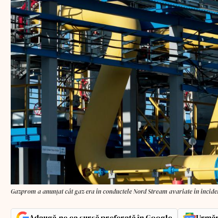
Gazprom a anunțat cât gaz era în conductele Nord Stream avariate în incide
Adaugă-ne ca sursă preferată în Google
Urmăr