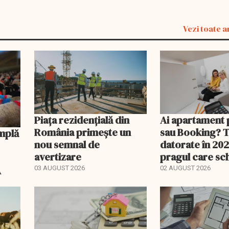
Vezi toate a
Piața rezidențială din
Ai apartament 
România primește un
sau Booking? 
nou semnal de
datorate în 202
avertizare
pragul care s
regimul fiscal
A
03 AUGUST 2026
02 AUGUST 2026