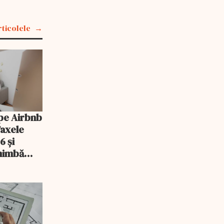
rticolele
pe Airbnb
Taxele
6 și
chimbă