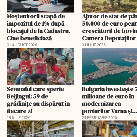
Moștenitorii scapă de
Ajutor de stat de pâ
impozitul de 1% după
50.000 de euro pen
blocajul de la Cadastru.
crescătorii de bovin
Cine beneficiază
Camera Deputaților
aprobat schema
01 AUGUST 2026
31 IULIE 2026
Semnalul care sperie
Bulgaria investește 
Beijingul: 59 de
milioane de euro în
grădinițe au dispărut în
modernizarea
fiecare zi
porturilor Varna și
Burgas
19 IULIE 2026
21 FEBRUARIE 2026