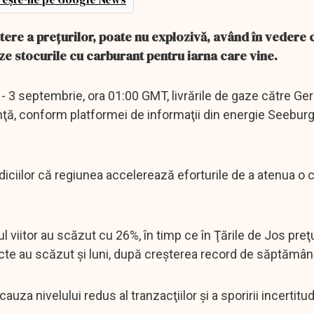
tere a prețurilor, poate nu explozivă, având în vedere 
ze stocurile cu carburant pentru iarna care vine.
- 3 septembrie, ora 01:00 GMT, livrările de gaze către Ge
ţă, conform platformei de informaţii din energie Seeburg
ndiciilor că regiunea accelerează eforturile de a atenua o 
 viitor au scăzut cu 26%, în timp ce în Ţările de Jos preţ
acte au scăzut şi luni, după creşterea record de săptămân
cauza nivelului redus al tranzacţiilor şi a sporirii incertitudi