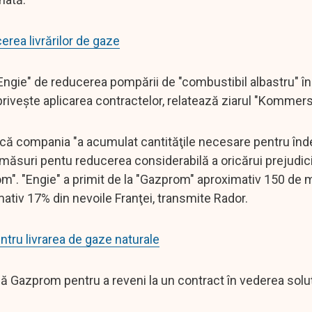
erea livrărilor de gaze
ngie" de reducerea pompării de "combustibil albastru" 
iveşte aplicarea contractelor, relatează ziarul "Kommers
i că compania "a acumulat cantităţile necesare pentru înd
 de măsuri pentu reducerea considerabilă a oricărui prejudic
". "Engie" a primit de la "Gazprom" aproximativ 150 de m
ativ 17% din nevoile Franţei, transmite Rador.
ntru livrarea de gaze naturale
ă Gazprom pentru a reveni la un contract în vederea soluţ