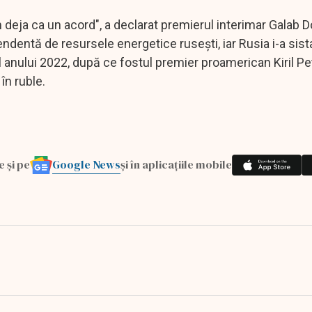
deja ca un acord", a declarat premierul interimar Galab D
ndentă de resursele energetice ruseşti, iar Rusia i-a sistat
ul anului 2022, după ce fostul premier proamerican Kiril P
în ruble.
Google News
e și pe
și în aplicațiile mobile