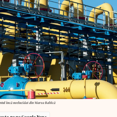
ntul încă neelucidat din Marea Baltică
ește-ne pe Google News