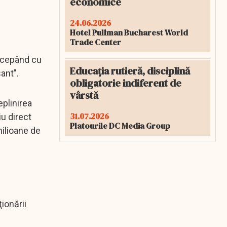
economice
24.06.2026
Hotel Pullman Bucharest World
Trade Center
începând cu
Educația rutieră, disciplină
ant".
obligatorie indiferent de
vârstă
eplinirea
31.07.2026
iu direct
Platourile DC Media Group
ilioane de
ionării