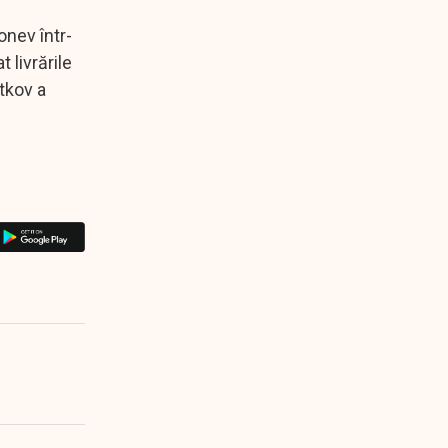
onev într-
 livrările
etkov a