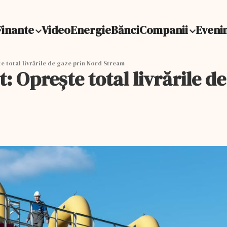
Finante
Video
Energie
Bănci
Companii
Eveni
 total livrările de gaze prin Nord Stream
 Oprește total livrările d