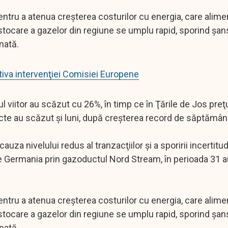
ntru a atenua creşterea costurilor cu energia, care alim
de stocare a gazelor din regiune se umplu rapid, sporind şa
onată.
tiva intervenţiei Comisiei Europene
 viitor au scăzut cu 26%, în timp ce în Ţările de Jos preţ
acte au scăzut şi luni, după creşterea record de săptămân
cauza nivelului redus al tranzacţiilor şi a sporirii incertitudi
Germania prin gazoductul Nord Stream, în perioada 31 a
ntru a atenua creşterea costurilor cu energia, care alim
de stocare a gazelor din regiune se umplu rapid, sporind şa
nată.