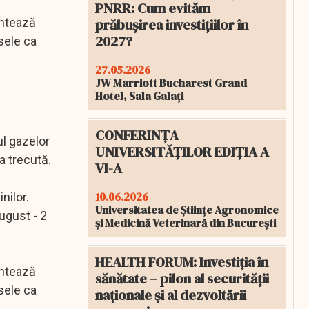
PNRR: Cum evităm
prăbușirea investițiilor în
entează
2027?
nsele ca
27.05.2026
JW Marriott Bucharest Grand
Hotel, Sala Galați
CONFERINȚA
ul gazelor
UNIVERSITĂȚILOR EDIȚIA A
a trecută.
VI-A
10.06.2026
nilor.
Universitatea de Științe Agronomice
ugust - 2
și Medicină Veterinară din București
HEALTH FORUM: Investiția în
entează
sănătate – pilon al securității
nsele ca
naționale și al dezvoltării