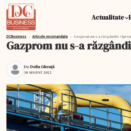
Actualitate
›
›
Gazprom nu s-a răzgândit: Oprește
DCBusiness
Articole recomandate
Gazprom nu s-a răzgândit:
De
Delia Gheață
30 AUGUST 2022