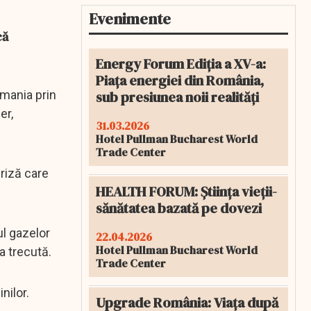
Evenimente
că
Energy Forum Ediția a XV-a:
Piața energiei din România,
sub presiunea noii realități
rmania prin
er,
31.03.2026
Hotel Pullman Bucharest World
Trade Center
criză care
HEALTH FORUM: Știința vieții-
sănătatea bazată pe dovezi
ul gazelor
22.04.2026
Hotel Pullman Bucharest World
a trecută.
Trade Center
nilor.
Upgrade România: Viața după