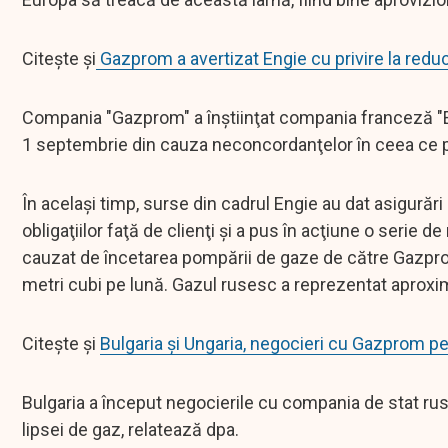
Citește și
Gazprom a avertizat Engie cu privire la reduc
Compania "Gazprom" a înştiinţat compania franceză "E
1 septembrie din cauza neconcordanţelor în ceea ce pr
În acelaşi timp, surse din cadrul Engie au dat asigurăr
obligaţiilor faţă de clienţi şi a pus în acţiune o serie
cauzat de încetarea pompării de gaze de către Gazprom
metri cubi pe lună. Gazul rusesc a reprezentat aproxim
Citește și
Bulgaria şi Ungaria, negocieri cu Gazprom pe
Bulgaria a început negocierile cu compania de stat rus
lipsei de gaz, relatează dpa.