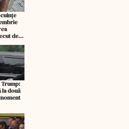
ocuințe
tembrie
rea
recut de
rlament
și Trump:
 la două
n moment