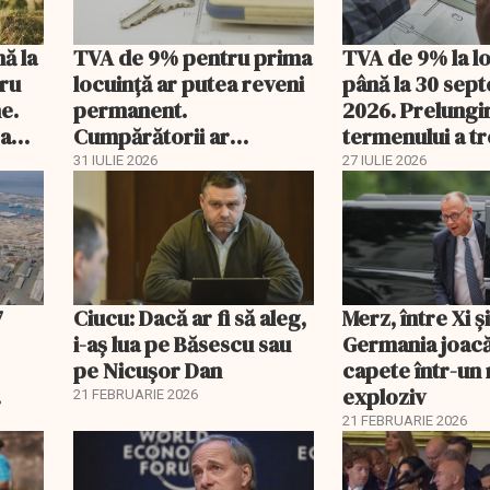
nă la
TVA de 9% pentru prima
TVA de 9% la l
tru
locuință ar putea reveni
până la 30 sep
e.
permanent.
2026. Prelungi
 a
Cumpărătorii ar
termenului a t
economisi zeci de mii de
comisia din Pa
31 IULIE 2026
27 IULIE 2026
lei
7
Ciucu: Dacă ar fi să aleg,
Merz, între Xi 
i-aș lua pe Băsescu sau
Germania joacă
pe Nicușor Dan
capete într-u
exploziv
21 FEBRUARIE 2026
21 FEBRUARIE 2026