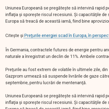
Uniunea Europeană se pregăteşte să intervină rapid pe
inflaţia şi sporeşte riscul recesiunii. Şi capacităţile 
Europa să treacă de această iarnă, fiind bine aprovizi
Citește și
Preţurile energiei scad în Europa, în perspec
În Germania, contractele futures de energie pentru anul
naturale a înregistrat un declin de 11%. Ambele contr
Preţurile au fost extrem de volatile în ultimele zile, din 
Gazprom urmează să suspende livrările de gaze către 
septembrie, pentru lucrări de mentenanţă.
Uniunea Europeană se pregăteşte să intervină rapid pe
inflaţia şi sporeşte riscul recesiunii. Şi capacităţile 
Europa să treacă de această iarnă, fiind bine aprovizio