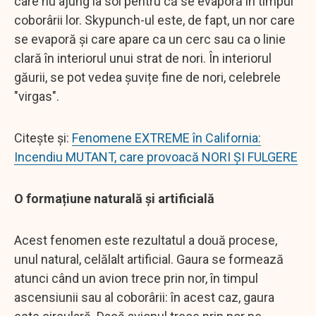
care nu ajung la sol pentru că se evaporă în timpul
coborârii lor. Skypunch-ul este, de fapt, un nor care
se evaporă și care apare ca un cerc sau ca o linie
clară în interiorul unui strat de nori. În interiorul
găurii, se pot vedea șuvițe fine de nori, celebrele
"virgas".
Citește și:
Fenomene EXTREME în California:
Incendiu MUTANT, care provoacă NORI ȘI FULGERE
O formațiune naturală și artificială
Acest fenomen este rezultatul a două procese,
unul natural, celălalt artificial. Gaura se formează
atunci când un avion trece prin nor, în timpul
ascensiunii sau al coborârii: în acest caz, gaura