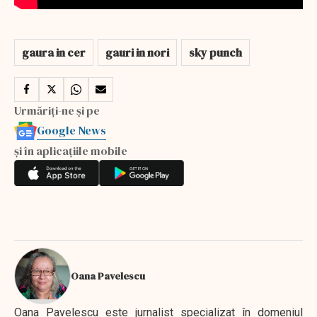
gaura in cer
gauri in nori
sky punch
Urmăriți-ne și pe
Google News
și în aplicațiile mobile
Oana Pavelescu
Oana Pavelescu este jurnalist specializat în domeniul