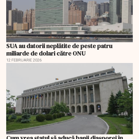
SUA au datorii neplătite de peste patru
miliarde de dolari către ONU
12 FEBRUARIE 2026
Cum vrea statul să aducă banii diasporei în