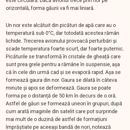
este circulară. Dacă avionul trece prin nor pe
orizontală, forma găurii va fi mai liniară.
Un nor este alcătuit din picături de apă care au o
temperatură sub 0°C, dar totodată acestea rămân
lichide. Trecerea avionului provoacă perturbări și
scade temperatura foarte scurt, dar foarte puternic.
Picăturile se transformă în cristale de gheață care
sunt prea grele pentru a rămâne în suspensie, așa
că în cele din urmă cad și se evaporă rapid. Așa se
formează gaura din nor. Gaura se dilată în câteva
minute și apoi se deformează. Gaura se poate
forma pe o distanță de 50 km în decurs de o oră.
Astfel de găuri se formează uneori în grupuri, după
cum arată imaginile din satelit care pot surprinde
mai mult de o duzină de astfel de formațiuni
împrăștiate pe aceeași bandă de nori, notează