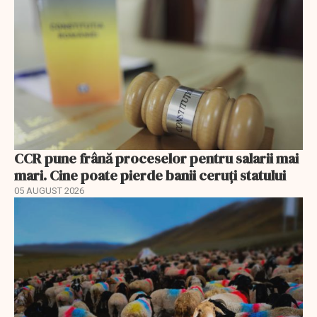
CCR pune frână proceselor pentru salarii mai
mari. Cine poate pierde banii ceruți statului
05 AUGUST 2026
EXCLUSIV