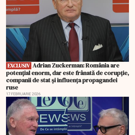
Adrian Zuckerman: România are
EXCLUSIV
potențial enorm, dar este frânată de corupție,
companii de stat și influența propagandei
ruse
17 FEBRUARIE 2026
EXCLUSIV