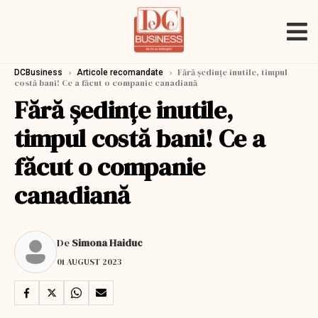
›
›
Fără ședințe inutile, timpul
DCBusiness
Articole recomandate
costă bani! Ce a făcut o companie canadiană
Fără ședințe inutile,
timpul costă bani! Ce a
făcut o companie
canadiană
De
Simona Haiduc
01 AUGUST 2023