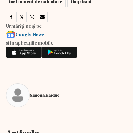
instrument de calculare
timp bani
Urmăriți-ne și pe
Google News
și în aplicațiile mobile
Simona Haiduc