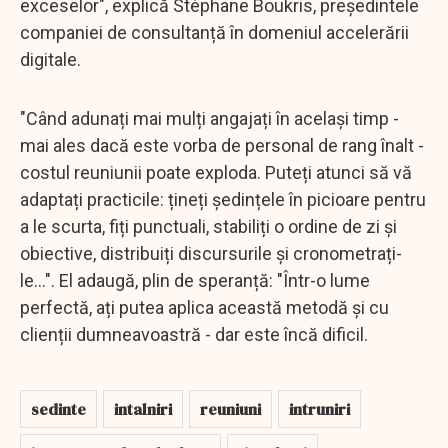
exceselor", explică Stéphane Boukris, președintele
companiei de consultanță în domeniul accelerării
digitale.
"Când adunați mai mulți angajați în același timp -
mai ales dacă este vorba de personal de rang înalt -
costul reuniunii poate exploda. Puteți atunci să vă
adaptați practicile: țineți ședințele în picioare pentru
a le scurta, fiți punctuali, stabiliți o ordine de zi și
obiective, distribuiți discursurile și cronometrați-
le...". El adaugă, plin de speranță: "Într-o lume
perfectă, ați putea aplica această metodă și cu
clienții dumneavoastră - dar este încă dificil.
sedinte
intalniri
reuniuni
intruniri