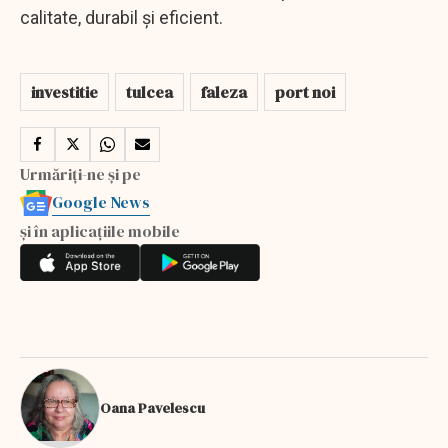
calitate, durabil și eficient.
investitie
tulcea
faleza
port noi
Urmăriți-ne și pe
Google News
și în aplicațiile mobile
Oana Pavelescu