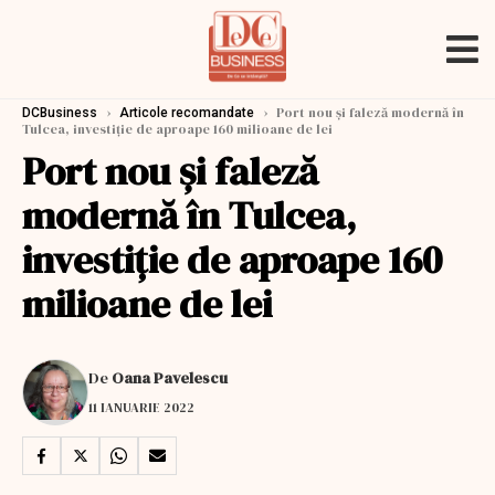
›
›
Port nou și faleză modernă în
DCBusiness
Articole recomandate
Tulcea, investiție de aproape 160 milioane de lei
Port nou și faleză
modernă în Tulcea,
investiție de aproape 160
milioane de lei
De
Oana Pavelescu
11 IANUARIE 2022