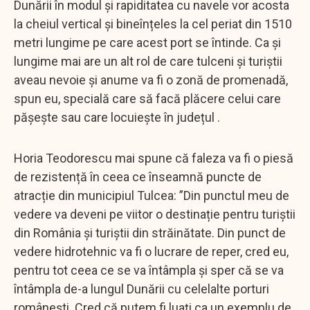
Dunării în modul și rapiditatea cu navele vor acosta
la cheiul vertical și bineînțeles la cel periat din 1510
metri lungime pe care acest port se întinde. Ca și
lungime mai are un alt rol de care tulceni și turiștii
aveau nevoie și anume va fi o zonă de promenadă,
spun eu, specială care să facă plăcere celui care
pășește sau care locuiește în județul .
Horia Teodorescu mai spune că faleza va fi o piesă
de rezistență în ceea ce înseamnă puncte de
atracție din municipiul Tulcea: ”Din punctul meu de
vedere va deveni pe viitor o destinație pentru turiștii
din România și turiștii din străinătate. Din punct de
vedere hidrotehnic va fi o lucrare de reper, cred eu,
pentru tot ceea ce se va întâmpla și sper că se va
întâmpla de-a lungul Dunării cu celelalte porturi
românești. Cred că putem fi luați ca un exemplu de