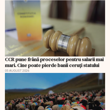
CCR pune frână proceselor pentru salarii mai
mari. Cine poate pierde banii ceruți statului
05 AUGUST 2026
EXCLUSIV