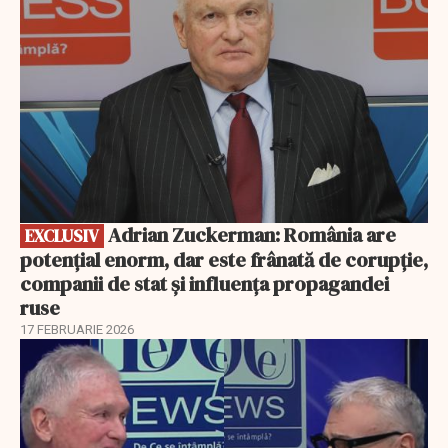
Adrian Zuckerman: România are
EXCLUSIV
potențial enorm, dar este frânată de corupție,
companii de stat și influența propagandei
ruse
17 FEBRUARIE 2026
EXCLUSIV