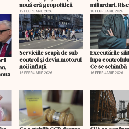
nouă eră geopolitică
miliardari. Ris
pentru burse ș
19 FEBRUARIE 2026
18 FEBRUARIE 2026
Serviciile scapă de sub
Executările sili
control și devin motorul
lupa controlului
noii inflații
Ce se schimbă
an,
 noua
16 FEBRUARIE 2026
16 FEBRUARIE 2026