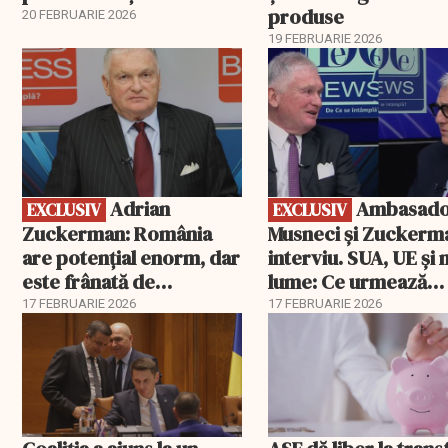
produse
20 FEBRUARIE 2026
19 FEBRUARIE 2026
EXCLUSIV
EXCLUSIV
Adrian
Ambasadorii
EXCLUSIV
EXCLUSIV
Zuckerman: România
Musneci și Zuckerm
are potențial enorm, dar
interviu. SUA, UE și
este frânată de
lume: Ce urmează
corupție, companii de
pentru România
17 FEBRUARIE 2026
17 FEBRUARIE 2026
stat și influența
propagandei ruse