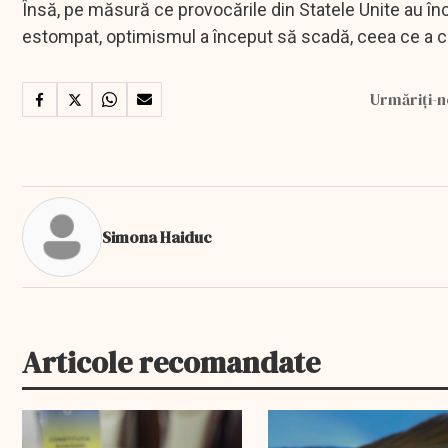
Însă, pe măsură ce provocările din Statele Unite au î
estompat, optimismul a început să scadă, ceea ce a con
Urmăriți-n
Simona Haiduc
Articole recomandate
EXCLUSIV