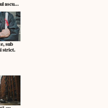
cul ascuns
i consum
te, sub
 strict.