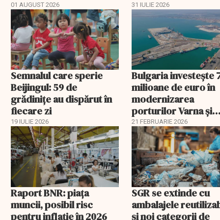
aprobat schema
01 AUGUST 2026
31 IULIE 2026
Semnalul care sperie
Bulgaria investește 
Beijingul: 59 de
milioane de euro în
grădinițe au dispărut în
modernizarea
fiecare zi
porturilor Varna și
Burgas
19 IULIE 2026
21 FEBRUARIE 2026
Raport BNR: piața
SGR se extinde cu
muncii, posibil risc
ambalajele reutiliza
pentru inflație în 2026
și noi categorii de