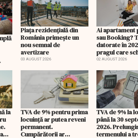
Piața rezidențială din
Ai apartament 
România primește un
sau Booking? 
nou semnal de
datorate în 202
avertizare
pragul care s
regimul fiscal
A
03 AUGUST 2026
02 AUGUST 2026
nă la
TVA de 9% pentru prima
TVA de 9% la l
tru
locuință ar putea reveni
până la 30 sep
e.
permanent.
2026. Prelungi
 a
Cumpărătorii ar
termenului a t