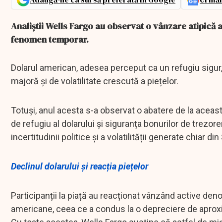
Analiștii Wells Fargo au observat o vânzare atipică 
fenomen temporar.
Dolarul american, adesea perceput ca un refugiu sigur, a
majoră și de volatilitate crescută a piețelor.
Totuși, anul acesta s-a observat o abatere de la aceast
de refugiu al dolarului și siguranța bonurilor de trezo
incertitudinii politice și a volatilității generate chiar din
Declinul dolarului și reacția piețelor
Participanții la piață au reacționat vânzând active deno
americane, ceea ce a condus la o depreciere de aproxim