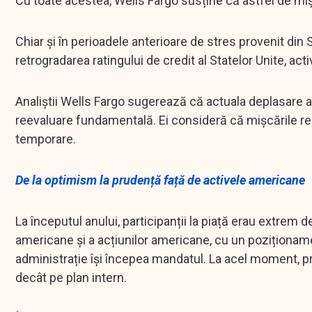
Cu toate acestea, Wells Fargo susține că astfel de miș
Chiar și în perioadele anterioare de stres provenit din
retrogradarea ratingului de credit al Statelor Unite, ac
Analiștii Wells Fargo sugerează că actuala deplasare a
reevaluare fundamentală. Ei consideră că mișcările rece
temporare.
De la optimism la prudență față de activele americane
La începutul anului, participanții la piață erau extrem d
americane și a acțiunilor americane, cu un poziționam
administrație își începea mandatul. La acel moment, p
decât pe plan intern.