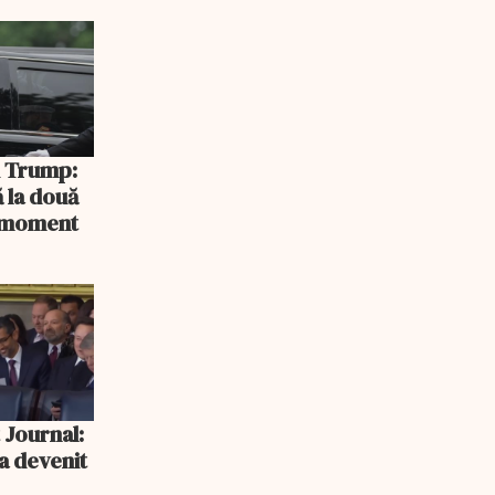
rlament
și Trump:
 la două
n moment
 Journal:
a devenit
e