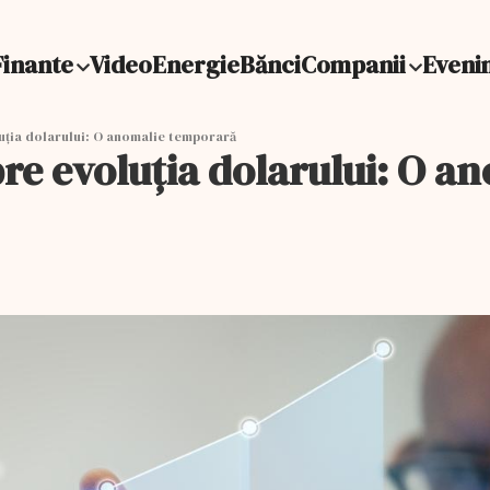
Finante
Video
Energie
Bănci
Companii
Eveni
uția dolarului: O anomalie temporară
pre evoluția dolarului: O 