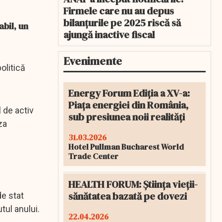
Firmele care nu au depus
bilanțurile pe 2025 riscă să
abil, un
ajungă inactive fiscal
Evenimente
olitică
Energy Forum Ediția a XV-a:
Piața energiei din România,
 de activ
sub presiunea noii realități
za
31.03.2026
Hotel Pullman Bucharest World
Trade Center
HEALTH FORUM: Știința vieții-
sănătatea bazată pe dovezi
de stat
tul anului.
22.04.2026