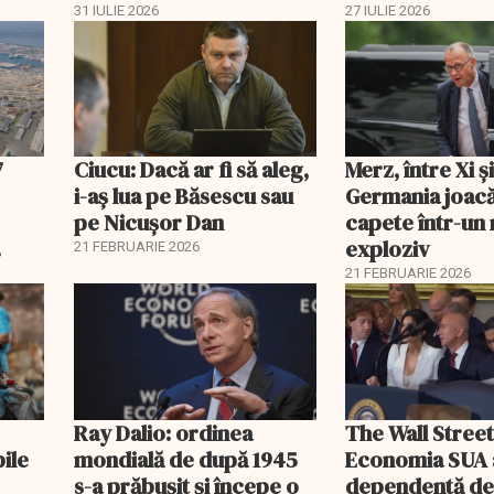
economisi zeci de mii de
comisia din Pa
31 IULIE 2026
27 IULIE 2026
lei
7
Ciucu: Dacă ar fi să aleg,
Merz, între Xi 
i-aș lua pe Băsescu sau
Germania joacă
pe Nicușor Dan
capete într-u
exploziv
21 FEBRUARIE 2026
21 FEBRUARIE 2026
Ray Dalio: ordinea
The Wall Street
bile
mondială de după 1945
Economia SUA 
s-a prăbușit și începe o
dependentă d