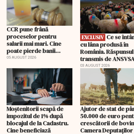
CCR pune frână
proceselor pentru
Ce se întâmplă
EXCLUSIV
salarii mai mari. Cine
cu lâna produsă în
poate pierde banii
România. Răspunsul
ceruți statului
transmis de ANSVS
05 AUGUST 2026
03 AUGUST 2026
Moștenitorii scapă de
Ajutor de stat de pâ
impozitul de 1% după
50.000 de euro pen
blocajul de la Cadastru.
crescătorii de bovin
Cine beneficiază
Camera Deputaților