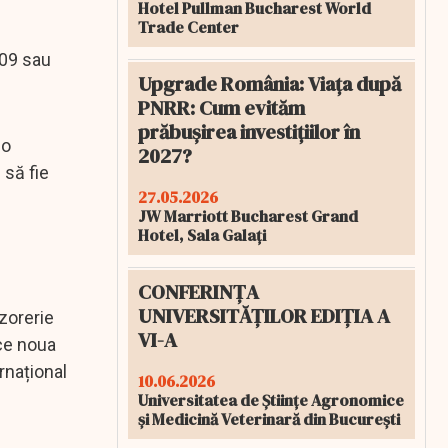
Hotel Pullman Bucharest World
Trade Center
009 sau
Upgrade România: Viața după
PNRR: Cum evităm
prăbușirea investițiilor în
 o
2027?
 să fie
27.05.2026
JW Marriott Bucharest Grand
Hotel, Sala Galați
CONFERINȚA
UNIVERSITĂȚILOR EDIȚIA A
ezorerie
VI-A
ce noua
rnațional
10.06.2026
Universitatea de Științe Agronomice
și Medicină Veterinară din București