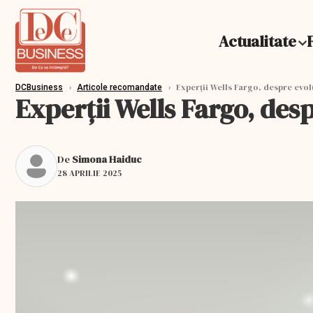
Actualitate
›
›
Experții Wells Fargo, despre evol
DCBusiness
Articole recomandate
Experții Wells Fargo, des
De
Simona Haiduc
28 APRILIE 2025