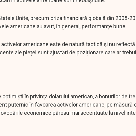
cări în activele americane sunt neobișnuite.
 Statele Unite, precum criza financiară globală din 2008-2
tivele americane au avut, în general, performanțe bune.
 activelor americane este de natură tactică și nu reflectă
nte ale pieței sunt ajustări de poziționare care ar trebui
e optimiști în privința dolarului american, a bonurilor de tr
ent puternic în favoarea activelor americane, pe măsură 
rovocările economice păreau mai accentuate la nivel inte