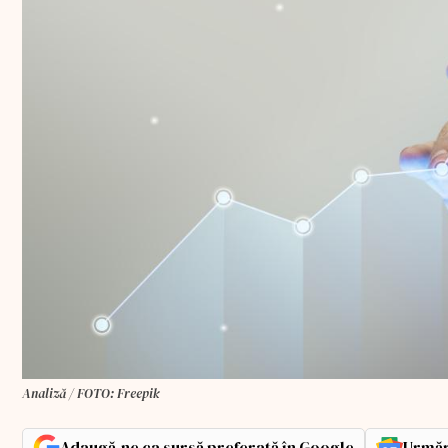
Analiză / FOTO: Freepik
Adaugă-ne ca sursă preferată în Google
Urmăr