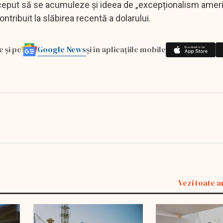
nceput să se acumuleze și ideea de „excepționalism ameri
tribuit la slăbirea recentă a dolarului.
Google News
e și pe
și în aplicațiile mobile
Vezi toate a