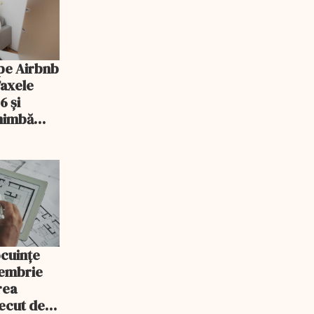
pe Airbnb
Taxele
6 și
chimbă
ocuințe
tembrie
rea
recut de