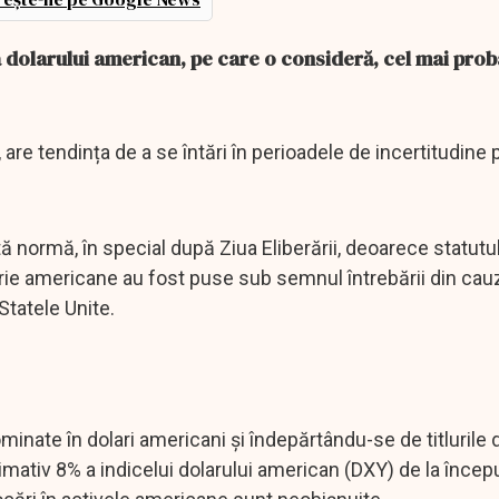
a dolarului american, pe care o consideră, cel mai prob
re tendința de a se întări în perioadele de incertitudine p
ă normă, în special după Ziua Eliberării, deoarece statutul
rerie americane au fost puse sub semnul întrebării din cau
 Statele Unite.
minate în dolari americani și îndepărtându-se de titlurile 
ativ 8% a indicelui dolarului american (DXY) de la începu