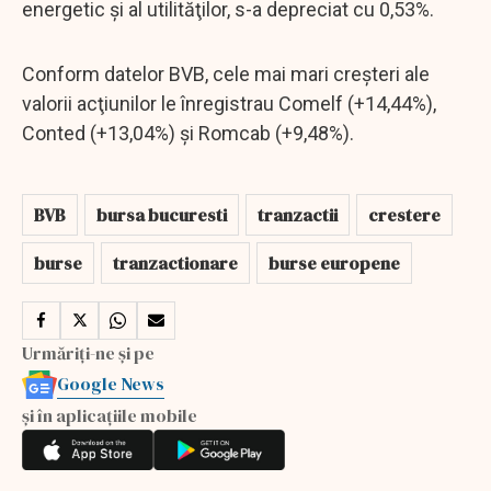
energetic şi al utilităţilor, s-a depreciat cu 0,53%.
Conform datelor BVB, cele mai mari creşteri ale
valorii acţiunilor le înregistrau Comelf (+14,44%),
Conted (+13,04%) şi Romcab (+9,48%).
BVB
bursa bucuresti
tranzactii
crestere
burse
tranzactionare
burse europene
Urmăriți-ne și pe
Google News
și în aplicațiile mobile