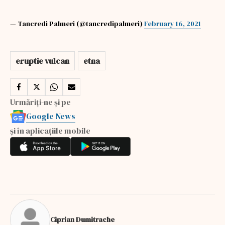
— Tancredi Palmeri (@tancredipalmeri)
February 16, 2021
eruptie vulcan
etna
Urmăriți-ne și pe
Google News
și în aplicațiile mobile
Ciprian Dumitrache