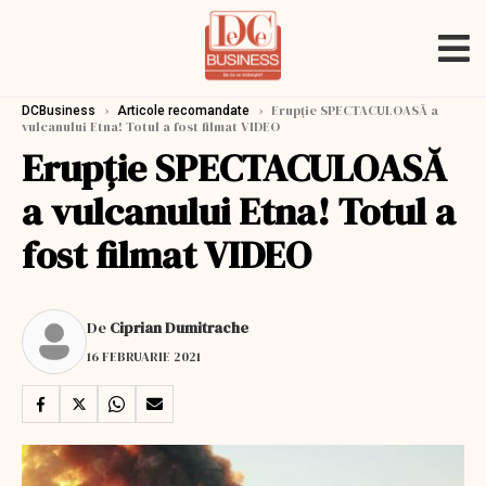
›
›
Erupție SPECTACULOASĂ a
DCBusiness
Articole recomandate
vulcanului Etna! Totul a fost filmat VIDEO
Erupție SPECTACULOASĂ
a vulcanului Etna! Totul a
fost filmat VIDEO
De
Ciprian Dumitrache
16 FEBRUARIE 2021