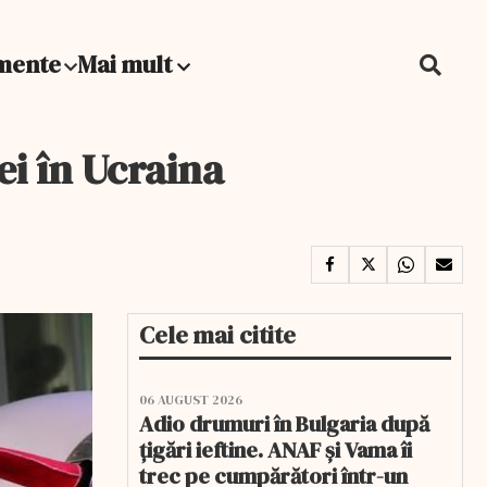
mente
Mai mult
i în Ucraina
Cele mai citite
06 AUGUST 2026
Adio drumuri în Bulgaria după
țigări ieftine. ANAF și Vama îi
trec pe cumpărători într-un