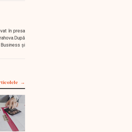
ivat în presa
 Prahova.După
 Business şi
rticolele