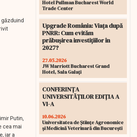
Hotel Pullman Bucharest World
Trade Center
, găzduind
Upgrade România: Viața după
ivit
PNRR: Cum evităm
prăbușirea investițiilor în
2027?
27.05.2026
JW Marriott Bucharest Grand
Hotel, Sala Galați
CONFERINȚA
UNIVERSITĂȚILOR EDIȚIA A
VI-A
10.06.2026
imir Putin,
Universitatea de Științe Agronomice
e cea mai
și Medicină Veterinară din București
, iar a