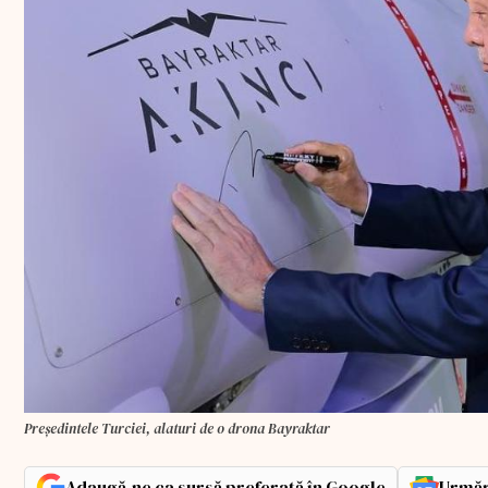
Președintele Turciei, alaturi de o drona Bayraktar
Adaugă-ne ca sursă preferată în Google
Urmăr