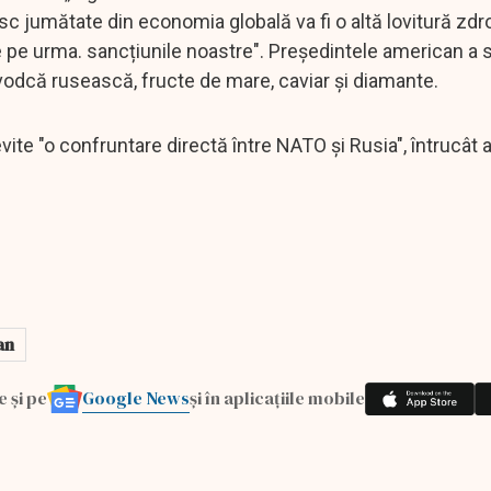
esc jumătate din economia globală va fi o altă lovitură zdr
 pe urma. sancțiunile noastre". Preşedintele american a 
 vodcă rusească, fructe de mare, caviar și diamante.
ite "o confruntare directă între NATO şi Rusia", întrucât 
an
Google News
e și pe
și în aplicațiile mobile