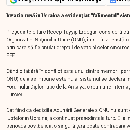
Invazia rusă în Ucraina a evidenţiat ''falimentul'' si
Preşedintele turc Recep Tayyip Erdogan consideră că i
Organizaţiei Naţiunilor Unite (ONU), întrucât această or
prin care să fie anulat dreptul de veto al celor cinci m
EFE.
Când o tabără în conflict este unul dintre membrii perm
ONU) de a se impune este nulă: sistemul se declară în
Forumului Diplomatic de la Antalya, o reuniune intern
Turciei.
Dat fiind că deciziile Adunării Generale a ONU nu sunt
luptelor în Ucraina, a continuat preşedintele turc. El 
perioada postbelică, o singură ţară poate contracara voi