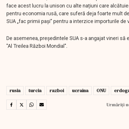
face acest lucru la unison cu alte națiuni care alcătui
pentru economia rusă, care suferă deja foarte mult de
SUA „fac primii pași” pentru a interzice importurile de
De asemenea, preşedintele SUA s-a angajat vineri să ev
"Al Treilea Război Mondial".
rusia
turcia
razboi
ucraina
ONU
erdog
Urmăriți-n