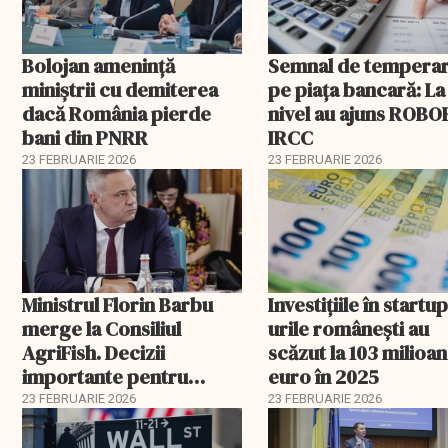
Bolojan amenință
Semnal de tempera
miniștrii cu demiterea
pe piața bancară: La
dacă România pierde
nivel au ajuns ROBOR
bani din PNRR
IRCC
23 FEBRUARIE 2026
23 FEBRUARIE 2026
Ministrul Florin Barbu
Investiţiile în startup
merge la Consiliul
urile româneşti au
AgriFish. Decizii
scăzut la 103 milioa
importante pentru
euro în 2025
fermierii români
23 FEBRUARIE 2026
23 FEBRUARIE 2026