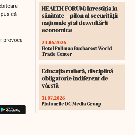
obitoare
HEALTH FORUM: Investiția în
spus că
sănătate – pilon al securității
naționale și al dezvoltării
economice
ar provoca
24.06.2026
Hotel Pullman Bucharest World
Trade Center
Educația rutieră, disciplină
obligatorie indiferent de
vârstă
31.07.2026
Platourile DC Media Group