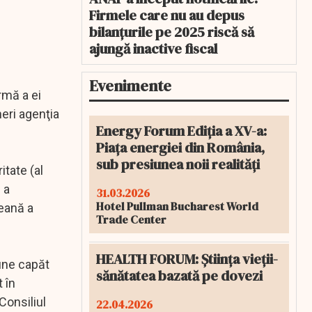
Firmele care nu au depus
bilanțurile pe 2025 riscă să
ajungă inactive fiscal
Evenimente
rmă a ei
neri agenţia
Energy Forum Ediția a XV-a:
Piața energiei din România,
sub presiunea noii realități
itate (al
 a
31.03.2026
Hotel Pullman Bucharest World
neană a
Trade Center
HEALTH FORUM: Știința vieții-
pune capăt
sănătatea bazată pe dovezi
 în
Consiliul
22.04.2026