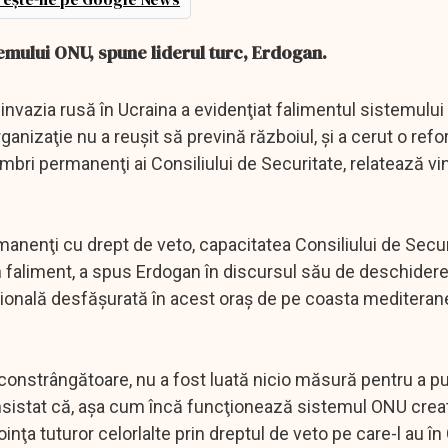
stemului ONU, spune liderul turc, Erdogan.
nvazia rusă în Ucraina a evidenţiat falimentul sistemului
ganizaţie nu a reuşit să prevină războiul, şi a cerut o refo
embri permanenţi ai Consiliului de Securitate, relatează vi
anenţi cu drept de veto, capacitatea Consiliului de Secur
 faliment, a spus Erdogan în discursul său de deschidere
aţională desfăşurată în acest oraş de pe coasta meditera
 constrângătoare, nu a fost luată nicio măsură pentru a 
a insistat că, aşa cum încă funcţionează sistemul ONU creat
nţa tuturor celorlalte prin dreptul de veto pe care-l au în 