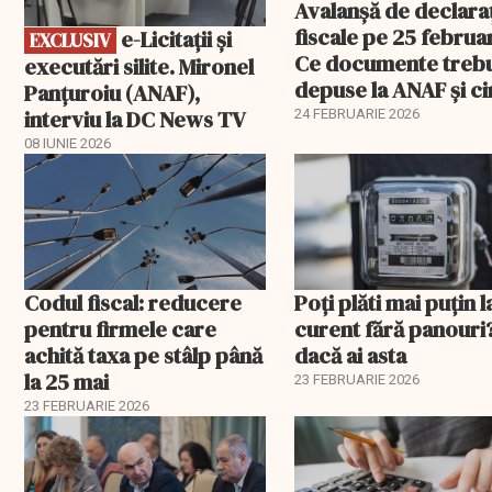
Avalanșă de declaraț
fiscale pe 25 februar
e-Licitaţii şi
EXCLUSIV
Ce documente treb
executări silite. Mironel
depuse la ANAF și c
Panțuroiu (ANAF),
este vizat
interviu la DC News TV
24 FEBRUARIE 2026
08 IUNIE 2026
Codul fiscal: reducere
Poți plăti mai puțin l
pentru firmele care
curent fără panouri
achită taxa pe stâlp până
dacă ai asta
la 25 mai
23 FEBRUARIE 2026
23 FEBRUARIE 2026