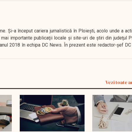
. Şi-a început cariera jurnalistică în Ploieşti, acolo unde a act
mai importante publicaţii locale şi site-uri de ştiri din judeţul
 în anul 2018 în echipa DC News. În prezent este redactor-şef DC
Vezi toate a