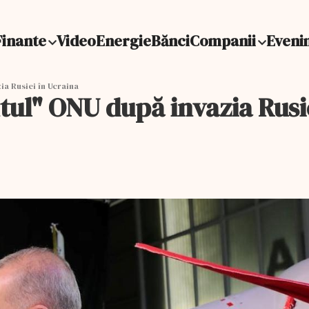
Finante
Video
Energie
Bănci
Companii
Eveni
a Rusiei în Ucraina
ul" ONU după invazia Rusie