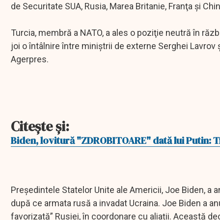
de Securitate SUA, Rusia, Marea Britanie, Franţa şi Chin
Turcia, membră a NATO, a ales o poziţie neutră în răz
joi o întâlnire între miniştrii de externe Serghei Lavrov
Agerpres.
Citeşte şi:
Biden, lovitură "ZDROBITOARE" dată lui Putin: Tr
Preşedintele Statelor Unite ale Americii, Joe Biden, a an
după ce armata rusă a invadat Ucraina. Joe Biden a an
favorizată” Rusiei, în coordonare cu aliații. Această de