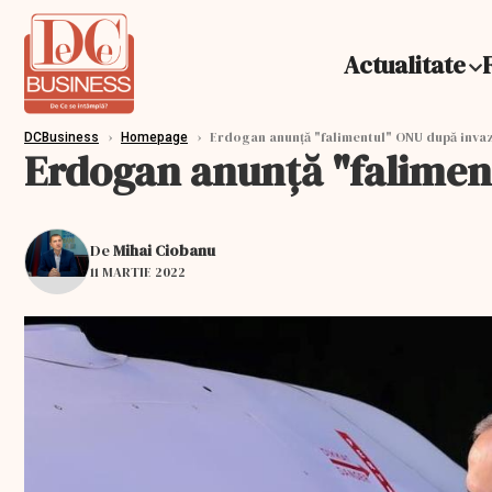
Actualitate
›
›
Erdogan anunţă "falimentul" ONU după invazi
DCBusiness
Homepage
Erdogan anunţă "faliment
De
Mihai Ciobanu
11 MARTIE 2022