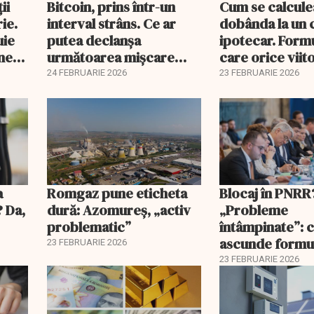
ii
Bitcoin, prins într-un
Cum se calcule
ie.
interval strâns. Ce ar
dobânda la un 
uie
putea declanșa
ipotecar. Form
ine
următoarea mișcare
care orice viit
majoră?
proprietar ar t
24 FEBRUARIE 2026
23 FEBRUARIE 2026
înțeleagă
a
Romgaz pune eticheta
Blocaj în PNRR
? Da,
dură: Azomureș, „activ
„Probleme
problematic”
întâmpinate”: 
ascunde formu
23 FEBRUARIE 2026
Guvernului
23 FEBRUARIE 2026