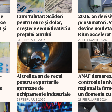
re
Curs valutar: Scăderi
2026, an decis
 ce
pentru euro și dolar,
prosumatori. 
 şi
creștere semnificativă a
devine noul st
prețului aurului
Ritm accelerat
investiții în pan
23 FEBRUARIE 2026
23 FEBRUARIE 2026
baterii
-
Al treilea an de recul
ANAF demarea
pentru exporturile
controale la ni
ne
germane de
naţional la firm
echipamente industriale
un domeniu cu 
fiscal ridicat
23 FEBRUARIE 2026
23 FEBRUARIE 2026