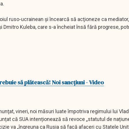
a.
boiul ruso-ucrainean şi încearcă să acţioneze ca mediator
 şi Dmitro Kuleba, care s-a încheiat însă fără progrese, potr
ebuie să plătească! Noi sancţiuni - Video
unţat, vineri, noi măsuri luate împotriva regimului lui Vlad
unțat că SUA intenționează să revoce „statutul de națiun
cizie va „îngreuna ca Rusia să facă afaceri cu Statele Unite