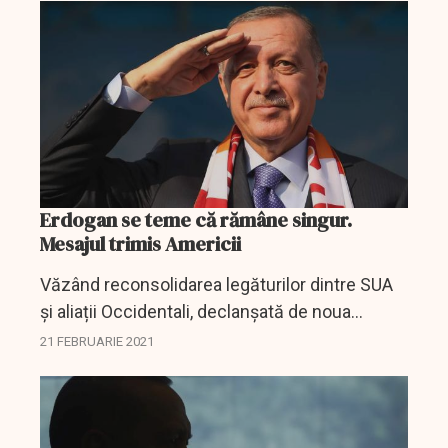
Erdogan se teme că rămâne singur.
Mesajul trimis Americii
Văzând reconsolidarea legăturilor dintre SUA
și aliații Occidentali, declanșată de noua
politică a lui Biden, 'America is Back', Erdogan
21 FEBRUARIE 2021
simte că trebuie să acționeze rapid.
''Interesele...