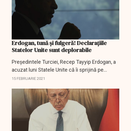
Erdogan, tună și fulgeră! Declaraţiile
Statelor Unite sunt deplorabile
Preşedintele Turciei, Recep Tayyip Erdogan, a
acuzat luni Statele Unite că îi sprijină pe
militanţii kurzi despre care Ankara spune că au
15 FEBRUARIE 2021
executat 13 turci răpiţi în nordul Irakului,...