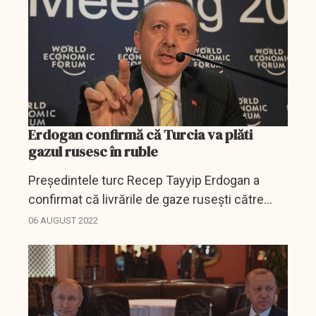
Erdogan confirmă că Turcia va plăti
gazul rusesc în ruble
Preşedintele turc Recep Tayyip Erdogan a
confirmat că livrările de gaze ruseşti către
Turcia vor fi plătite în ruble, a informat
06 AUGUST 2022
sâmbătă presa turcă, transmite France
Presse.