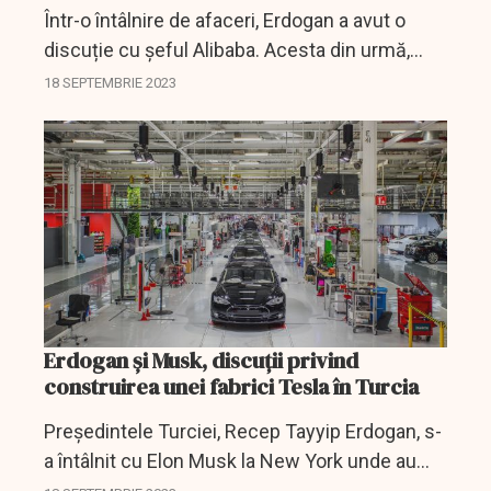
Într-o întâlnire de afaceri, Erdogan a avut o
discuție cu șeful Alibaba. Acesta din urmă,
ulterior înțelegerilor dintre cei doi, și-a anunțat
18 SEPTEMBRIE 2023
itenția de a face o investiție considerabilă...
Erdogan și Musk, discuții privind
construirea unei fabrici Tesla în Turcia
Președintele Turciei, Recep Tayyip Erdogan, s-
a întâlnit cu Elon Musk la New York unde au
discutat mai multe lucruri privind investițiile în