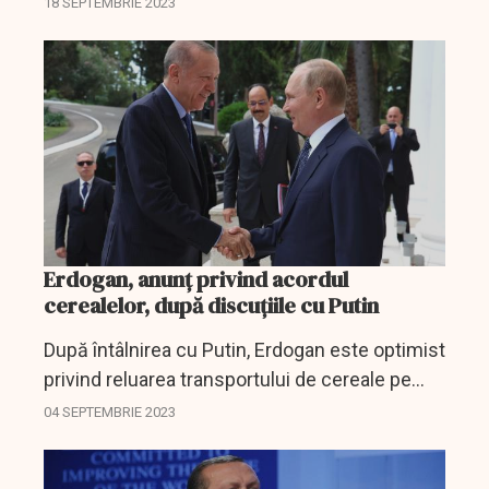
18 SEPTEMBRIE 2023
această țară, printre care și construirea...
Erdogan, anunţ privind acordul
cerealelor, după discuţiile cu Putin
După întâlnirea cu Putin, Erdogan este optimist
privind reluarea transportului de cereale pe
Marea Neagră.
04 SEPTEMBRIE 2023