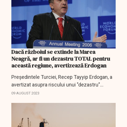
Dacă războiul se extinde la Marea
Neagră, ar fi un dezastru TOTAL pentru
această regiune, avertizează Erdogan
Preşedintele Turciei, Recep Tayyip Erdogan, a
avertizat asupra riscului unui "dezastru"
regional dacă războiul dintre Rusia şi Ucraina
09 AUGUST 2023
se extinde la Marea Neagră, subliniind din nou
că, în...