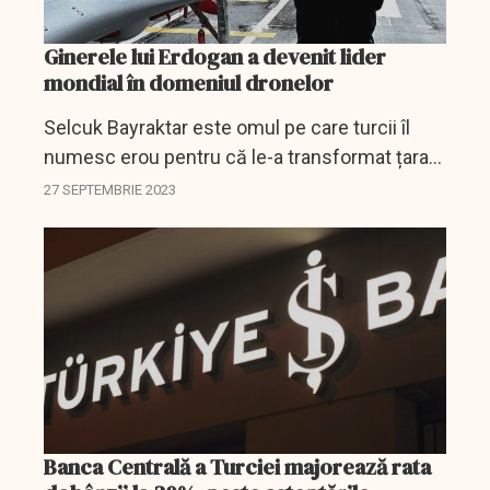
Ginerele lui Erdogan a devenit lider
mondial în domeniul dronelor
Selcuk Bayraktar este omul pe care turcii îl
numesc erou pentru că le-a transformat țara
într-un furnizor global cheie de drone de luptă.
27 SEPTEMBRIE 2023
Banca Centrală a Turciei majorează rata