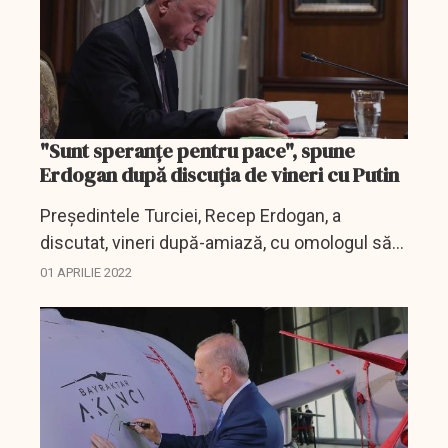
"Sunt speranţe pentru pace", spune
Erdogan după discuţia de vineri cu Putin
Preşedintele Turciei, Recep Erdogan, a
discutat, vineri după-amiază, cu omologul său
rus, Vladimir Putin.
01 APRILIE 2022