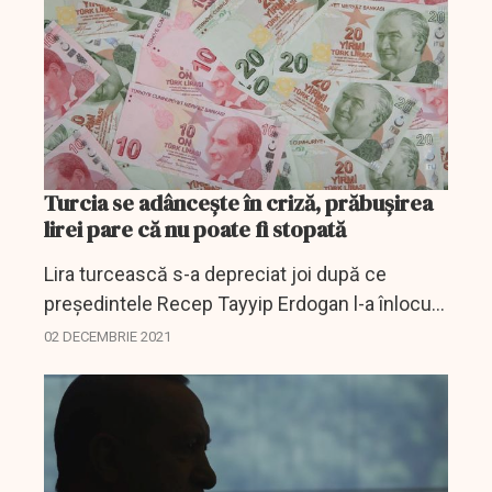
Turcia se adânceşte în criză, prăbuşirea
lirei pare că nu poate fi stopată
Lira turcească s-a depreciat joi după ce
preşedintele Recep Tayyip Erdogan l-a înlocuit
pe ministrul de Finanţe, în contextul unei
02 DECEMBRIE 2021
campanii agresive de reducere a dobânzilor
care a subminat...