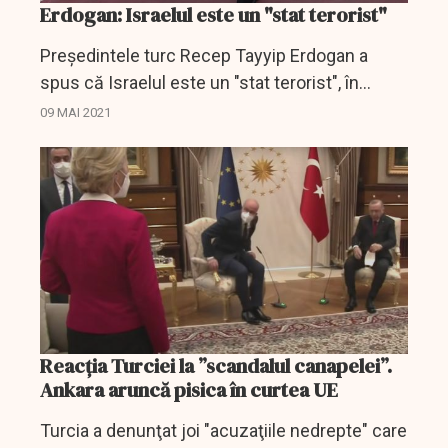
Erdogan: Israelul este un "stat terorist"
Preşedintele turc Recep Tayyip Erdogan a
spus că Israelul este un "stat terorist", în
contextul ciocnirilor violente între palestinieni
09 MAI 2021
şi forţele de securitate israeliene la
Ierusalim,...
Reacția Turciei la ”scandalul canapelei”.
Ankara aruncă pisica în curtea UE
Turcia a denunţat joi "acuzaţiile nedrepte" care