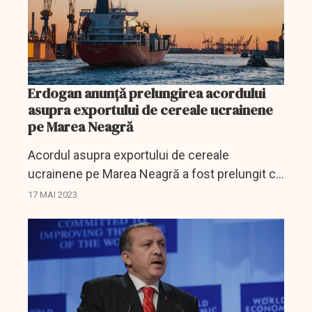
Erdogan anunţă prelungirea acordului
asupra exportului de cereale ucrainene
pe Marea Neagră
Acordul asupra exportului de cereale
ucrainene pe Marea Neagră a fost prelungit cu
două luni, anunţă Erdogan.
17 MAI 2023