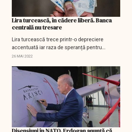
Lira turcească, în cădere liberă. Banca
centrală nu tresare
Lira turcească trece printr-o depreciere
accentuată iar raza de speranță pentru
revenire întârzie să apară din partea băncii
26 MAI 2022
centrale.
Disensiuni în NATO. Erdogan anunţă că