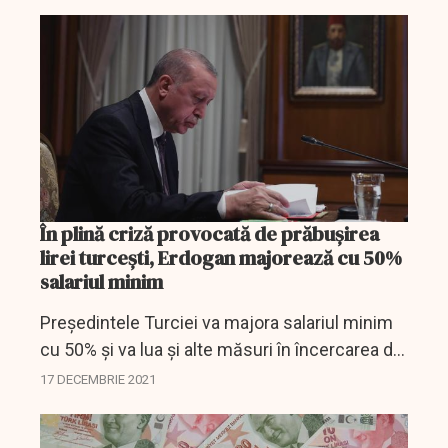
limba engleză figura drept "Turkey".
În plină criză provocată de prăbuşirea
lirei turceşti, Erdogan majorează cu 50%
salariul minim
Președintele Turciei va majora salariul minim
cu 50% și va lua și alte măsuri în încercarea de
a stabiliza moneda națională
17 DECEMBRIE 2021