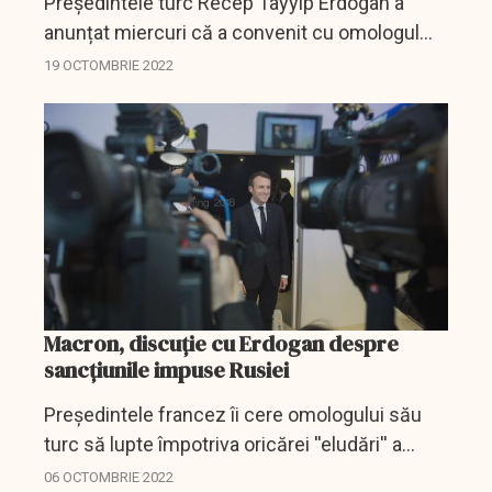
Președintele turc Recep Tayyip Erdogan a
anunțat miercuri că a convenit cu omologul
său rus Vladimir Putin să creeze un „nod de
19 OCTOMBRIE 2022
gaze” în Turcia, a informat agenția de presă de
stat RIA...
Macron, discuţie cu Erdogan despre
sancţiunile impuse Rusiei
Preşedintele francez îi cere omologului său
turc să lupte împotriva oricărei ''eludări'' a
sancţiunilor impuse Rusiei.
06 OCTOMBRIE 2022