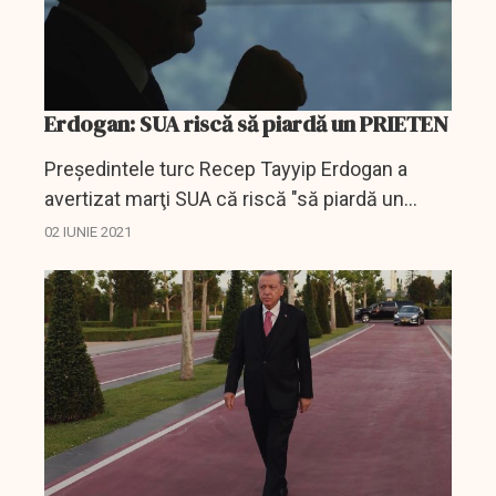
Erdogan: SUA riscă să piardă un PRIETEN
Preşedintele turc Recep Tayyip Erdogan a
avertizat marţi SUA că riscă "să piardă un
prieten preţios" prin "încolţirea" Turciei, cu
02 IUNIE 2021
două săptămâni înaintea unei întâlniri cu
omologul...