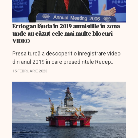
Erdogan lăuda în 2019 amnistiile în zona
unde au căzut cele mai multe blocuri
VIDEO
Presa turcă a descoperit o înregistrare video
din anul 2019 în care președintele Recep
Tayyip Erdoğa lăuda emiterea de amistii în
15 FEBRUARIE 2023
construcții excat în zona unde au căzut cele
mai multe...