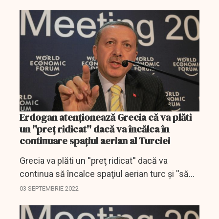
Erdogan atenţionează Grecia că va plăti
un ''preţ ridicat'' dacă va încălca în
continuare spaţiul aerian al Turciei
Grecia va plăti un ''preţ ridicat'' dacă va
continua să încalce spaţiul aerian turc şi ''să
hărţuiască'' avioanele turce în Marea Egee, a
03 SEPTEMBRIE 2022
atras atenţia sâmbătă preşedintele turc...