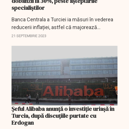
dobânzii la 30%, peste așteptările
specialiștilor
Banca Centrala a Turciei ia măsuri în vederea
reducerii inflației, astfel că majorează
dobânda de politică monetară.
21 SEPTEMBRIE 2023
Șeful Alibaba anunță o investiție uriașă în
Turcia, după discuțiile purtate cu
Erdogan