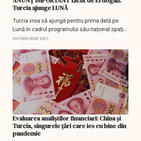
ANUNȚ IMPORTANT făcut de Erdogan.
Turcia ajunge LUNĂ
Turcia vrea să ajungă pentru prima dată pe
Lună în cadrul programului său naţional spaţial
în 2023, a declarat marţi preşedintele turc
09 FEBRUARIE 2021
Recep Tayyip Erdogan, relatează Reuters.
Evaluarea analiștilor financiari: China și
Turcia, singurele țări care ies cu bine din
pandemie