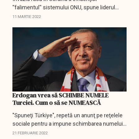
''falimentul'' sistemului ONU, spune liderul
turc, Erdogan.
11 MARTIE 2022
Erdogan vrea să SCHIMBE NUMELE
Turciei. Cum o să se NUMEASCĂ
"Spuneţi Türkiye", repetă un anunţ pe reţelele
sociale pentru a impune schimbarea numelui
internaţional al Turciei, care până acum în
21 FEBRUARIE 2022