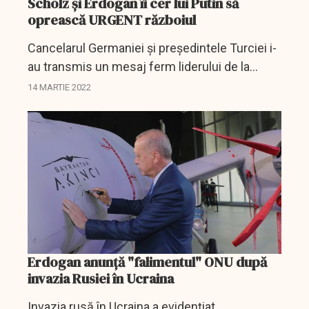
Scholz şi Erdogan îi cer lui Putin să
oprească URGENT războiul
Cancelarul Germaniei şi preşedintele Turciei i-
au transmis un mesaj ferm liderului de la
Kremlin.
14 MARTIE 2022
Erdogan anunţă "falimentul" ONU după
invazia Rusiei în Ucraina
Invazia rusă în Ucraina a evidenţiat