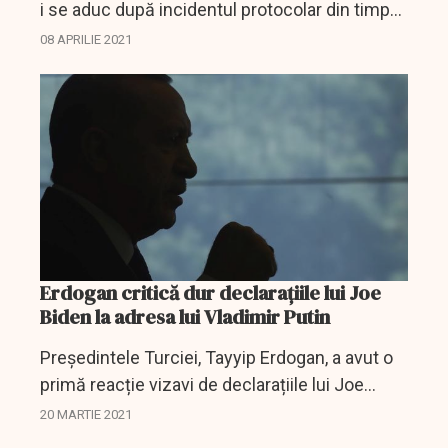
i se aduc după incidentul protocolar din timpul
unei vizite la Ankara a preşedintelui Consiliului
08 APRILIE 2021
European, Charles Michel, şi a preşedintei...
Erdogan critică dur declarațiile lui Joe
Biden la adresa lui Vladimir Putin
Președintele Turciei, Tayyip Erdogan, a avut o
primă reacție vizavi de declarațiile lui Joe
Biden despre Vladimir Putin, despre care a
20 MARTIE 2021
spus că este un "criminal".