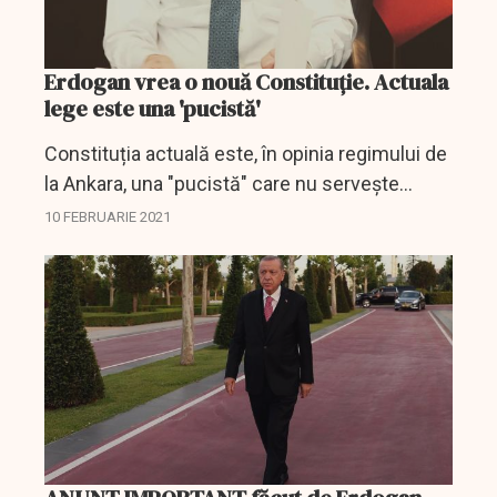
Erdogan vrea o nouă Constituție. Actuala
lege este una 'pucistă'
Constituția actuală este, în opinia regimului de
la Ankara, una "pucistă" care nu servește
intereselor statului modern turc.
10 FEBRUARIE 2021