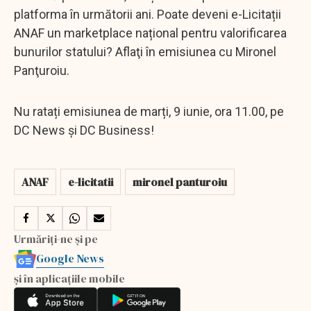
platforma în următorii ani. Poate deveni e-Licitații
ANAF un marketplace național pentru valorificarea
bunurilor statului? Aflaţi în emisiunea cu Mironel
Panţuroiu.
Nu ratați emisiunea de marți, 9 iunie, ora 11.00, pe
DC News și DC Business!
ANAF
e-licitatii
mironel panturoiu
Urmăriți-ne și pe
Google News
și în aplicațiile mobile