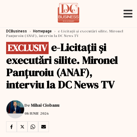
›
›
e-Licitaţii şi executări silite. Mironel
DCBusiness
Homepage
Panțuroiu (ANAF), interviu la DC News TV
e-Licitaţii şi
EXCLUSIV
executări silite. Mironel
Panțuroiu (ANAF),
interviu la DC News TV
De
Mihai Ciobanu
08 IUNIE 2026