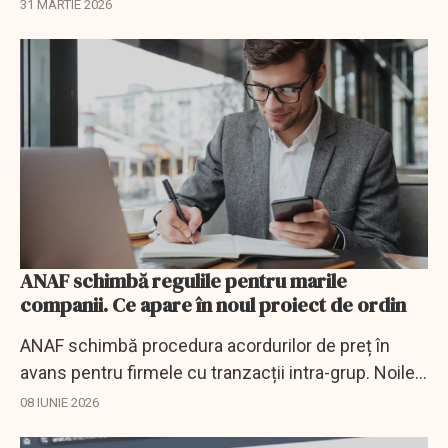
31 MARTIE 2026
ANAF schimbă regulile pentru marile
companii. Ce apare în noul proiect de ordin
ANAF schimbă procedura acordurilor de preț în
avans pentru firmele cu tranzacții intra-grup. Noile
reguli vizează și aplicarea retroactivă.
08 IUNIE 2026