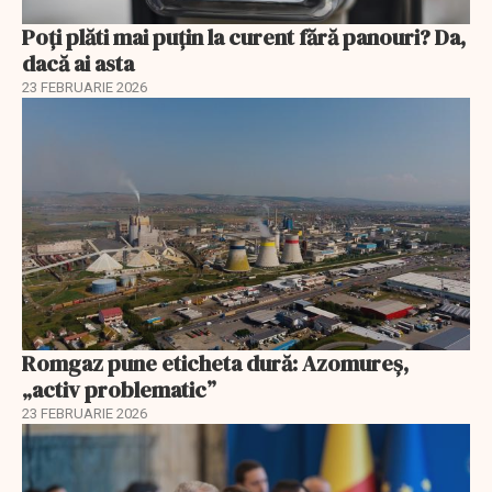
Poți plăti mai puțin la curent fără panouri? Da,
dacă ai asta
23 FEBRUARIE 2026
Romgaz pune eticheta dură: Azomureș,
„activ problematic”
23 FEBRUARIE 2026