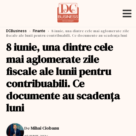
›
›
8 iunie, una dintre cele mai aglomerate zile
DCBusiness
Finante
fiscale ale lunii pentru contribuabili. Ce documente au scadenţa luni
8 iunie, una dintre cele
mai aglomerate zile
fiscale ale lunii pentru
contribuabili. Ce
documente au scadenţa
luni
De
Mihai Ciobanu