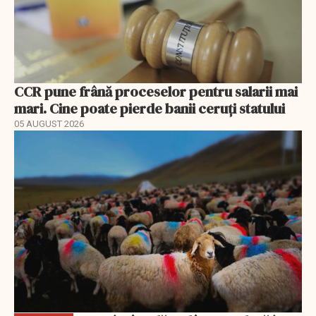
CCR pune frână proceselor pentru salarii mai
mari. Cine poate pierde banii ceruți statului
05 AUGUST 2026
EXCLUSIV