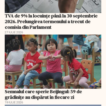
TVA de 9% la locuințe până la 30 septembrie
2026. Prelungirea termenului a trecut de
comisia din Parlament
27 IULIE 2026
Semnalul care sperie Beijingul: 59 de
grădinițe au dispărut în fiecare zi
19 IULIE 2026