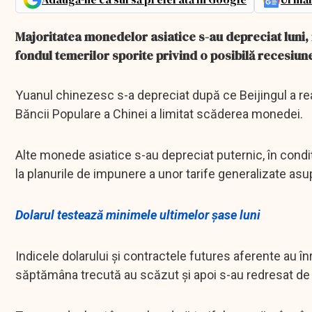
Majoritatea monedelor asiatice s-au depreciat luni, i
fondul temerilor sporite privind o posibilă recesiune 
Yuanul chinezesc s-a depreciat după ce Beijingul a reac
Băncii Populare a Chinei a limitat scăderea monedei.
Alte monede asiatice s-au depreciat puternic, în condi
la planurile de impunere a unor tarife generalizate asup
Dolarul testează minimele ultimelor șase luni
Indicele dolarului și contractele futures aferente au înr
săptămâna trecută au scăzut și apoi s-au redresat de l