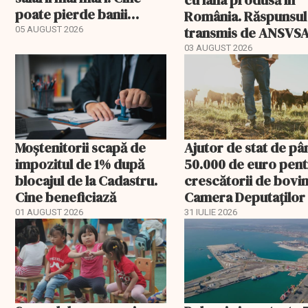
cu lâna produsă în
poate pierde banii
România. Răspunsul
ceruți statului
transmis de ANSVS
05 AUGUST 2026
03 AUGUST 2026
Moștenitorii scapă de
Ajutor de stat de pâ
impozitul de 1% după
50.000 de euro pen
blocajul de la Cadastru.
crescătorii de bovin
Cine beneficiază
Camera Deputaților
aprobat schema
01 AUGUST 2026
31 IULIE 2026