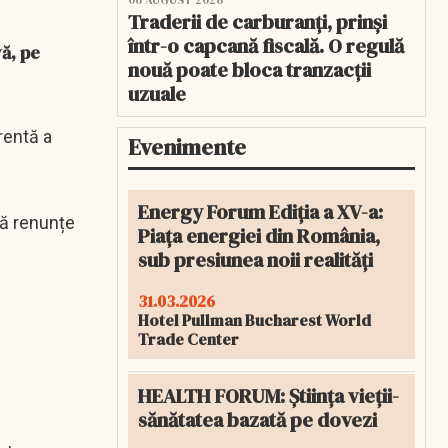
06 AUGUST 2026
Traderii de carburanți, prinși
într-o capcană fiscală. O regulă
vă, pe
nouă poate bloca tranzacții
uzuale
rentă a
Evenimente
Energy Forum Ediția a XV-a:
să renunțe
Piața energiei din România,
sub presiunea noii realități
31.03.2026
Hotel Pullman Bucharest World
Trade Center
HEALTH FORUM: Știința vieții-
sănătatea bazată pe dovezi