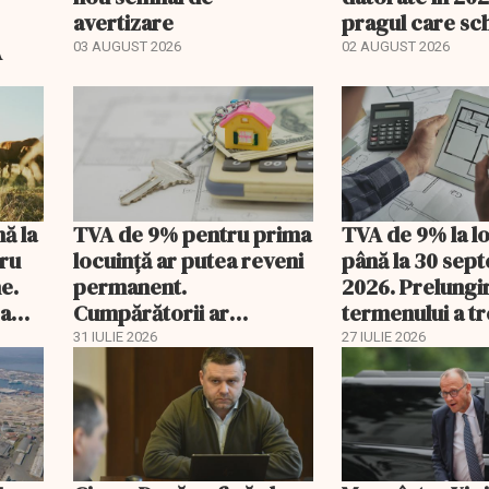
avertizare
pragul care s
regimul fiscal
A
03 AUGUST 2026
02 AUGUST 2026
nă la
TVA de 9% pentru prima
TVA de 9% la l
tru
locuință ar putea reveni
până la 30 sep
e.
permanent.
2026. Prelungi
 a
Cumpărătorii ar
termenului a t
economisi zeci de mii de
comisia din Pa
31 IULIE 2026
27 IULIE 2026
lei