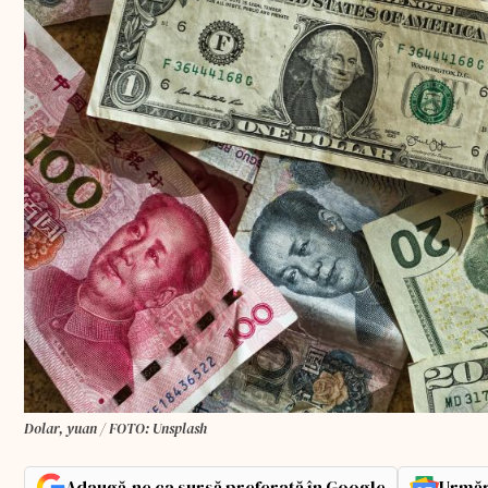
Dolar, yuan / FOTO: Unsplash
Adaugă-ne ca sursă preferată în Google
Urmăr