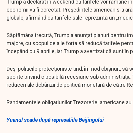
Trump a declarat în weekend că tarifele vor rămâne în 
economii va fi corectat. Președintele american s-a ar
globale, afirmând că tarifele sale reprezintă un „medi
Săptămâna trecută, Trump a anunțat planuri pentru im
majore, cu scopul de a le forța să reducă tarifele pen
începând cu 9 aprilie, iar Trump a avertizat că sunt în 
Deși politicile protecționiste tind, în mod obișnuit, să
sporite privind o posibilă recesiune sub administrația 
reduceri ale dobânzii de politică monetară de către R
Randamentele obligațiunilor Trezoreriei americane au s
Yuanul scade după represaliile Beijingului