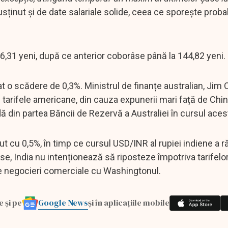
usținut și de date salariale solide, ceea ce sporește proba
,31 yeni, după ce anterior coborâse până la 144,82 yeni.
at o scădere de 0,3%. Ministrul de finanțe australian, Jim
 tarifele americane, din cauza expunerii mari față de China
 din partea Băncii de Rezervă a Australiei în cursul acest
 cu 0,5%, în timp ce cursul USD/INR al rupiei indiene a 
r surse, India nu intenționează să riposteze împotriva tarife
e negocieri comerciale cu Washingtonul.
Google News
e și pe
și în aplicațiile mobile