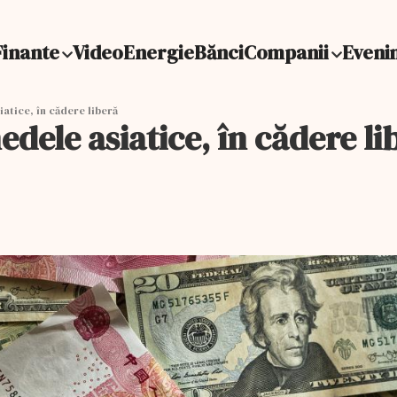
Finante
Video
Energie
Bănci
Companii
Eveni
atice, în cădere liberă
edele asiatice, în cădere li