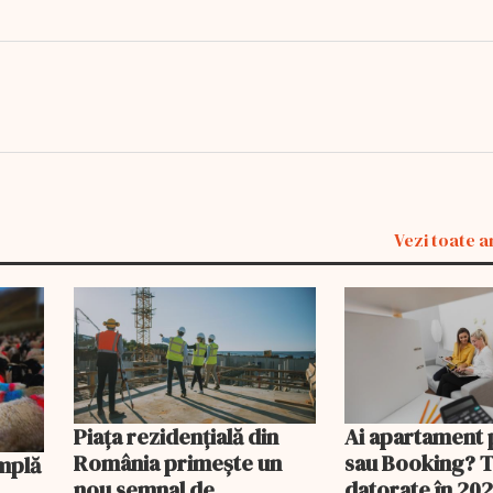
Vezi toate a
Piața rezidențială din
Ai apartament 
România primește un
sau Booking? 
nou semnal de
datorate în 202