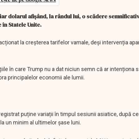
ar dolarul afișând, la rândul lui, o scădere semnificati
în Statele Unite.
ționat la creșterea tarifelor vamale, deși intervenția apa
țiile în care Trump nu a dat niciun semn că ar intenționa 
ra principalelor economii ale lumii.
egistrat puține variații în timpul sesiunii asiatice, după ce
a un minim al ultimelor șase luni.