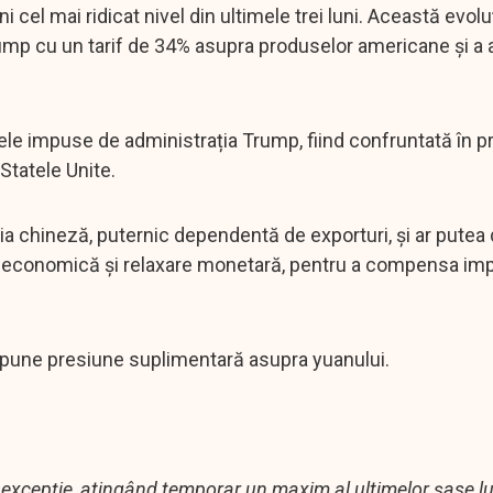
cel mai ridicat nivel din ultimele trei luni. Această evolu
Trump cu un tarif de 34% asupra produselor americane și a
fele impuse de administrația Trump, fiind confruntată în 
Statele Unite.
a chineză, puternic dependentă de exporturi, și ar putea
e economică și relaxare monetară, pentru a compensa im
a pune presiune suplimentară asupra yuanului.
 excepție, atingând temporar un maxim al ultimelor șase lun