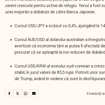
cererii crescute pentru active de refugiu
. Yenul a fost s
unei majorări a dobânzii de către Banca Japoniei.
Cursul USD/JPY a scăzut cu 0,4%, ajungând la 146
Cursul AUD/USD al dolarului australian a înregistr
avertizat că economia țării ar putea fi afectată de
precizat că se așteaptă la noi reduceri de dobândă
Cursul USD/KRW al wonului sud-coreean a crescut
stabil, în jurul valorii de 85,5 rupii. Potrivit uno
de Trump, având în vedere că sunt în desfășurar
Urmăriți-n