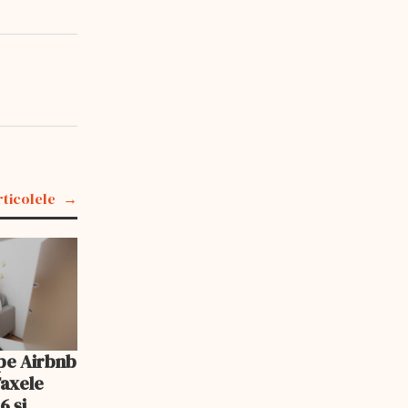
rticolele
pe Airbnb
Taxele
6 și