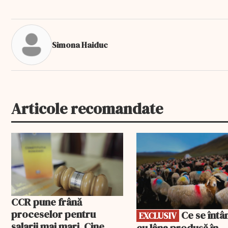
Simona Haiduc
Articole recomandate
EXCLUSIV
CCR pune frână
proceselor pentru
Ce se întâmplă
EXCLUSIV
salarii mai mari. Cine