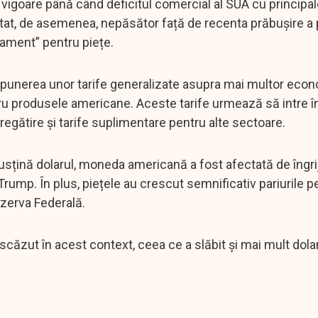
vigoare până când deficitul comercial al SUA cu principal
ătat, de asemenea, nepăsător față de recenta prăbușire a 
cament” pentru piețe.
punerea unor tarife generalizate asupra mai multor econ
tru produsele americane. Aceste tarife urmează să intre î
pregătire și tarife suplimentare pentru alte sectoare.
 susțină dolarul, moneda americană a fost afectată de îngri
Trump. În plus, piețele au crescut semnificativ pariurile p
ezerva Federală.
căzut în acest context, ceea ce a slăbit și mai mult dolar