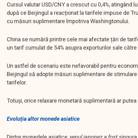
Cursul valutar USD/CNY a crescut cu 0,4%, atingând luni 
după ce Beijingul a reacționat la tarifele impuse de 
cu măsuri suplimentare împotriva Washingtonului.
China se numără printre cele mai afectate țări de tari
un tarif cumulat de 54% asupra exporturilor sale către 
Un astfel de scenariu este nefavorabil pentru economi
Beijingul să adopte măsuri suplimentare de stimular
tarifelor.
Totuși, orice relaxare monetară suplimentară ar pute
Evoluția altor monede asiatice
Dintre monedele asiatice,
yenul japonez a fost singura