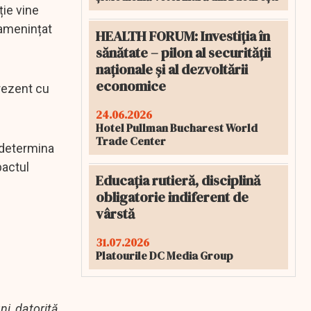
ție vine
 amenințat
HEALTH FORUM: Investiția în
sănătate – pilon al securității
naționale și al dezvoltării
economice
prezent cu
24.06.2026
Hotel Pullman Bucharest World
Trade Center
 determina
pactul
Educația rutieră, disciplină
obligatorie indiferent de
vârstă
31.07.2026
Platourile DC Media Group
i, datorită