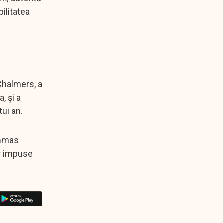
bilitatea
 Chalmers, a
, și a
ui an.
rămas
lor impuse