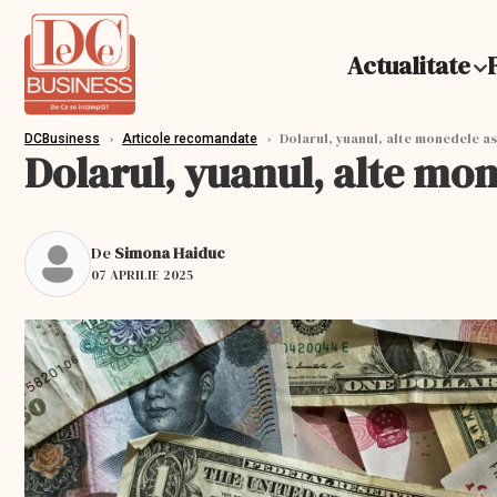
Actualitate
›
›
Dolarul, yuanul, alte monedele asi
DCBusiness
Articole recomandate
Dolarul, yuanul, alte mon
De
Simona Haiduc
07 APRILIE 2025