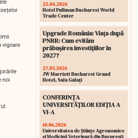
ele
22.04.2026
Hotel Pullman Bucharest World
piețelor
Trade Center
Upgrade România: Viața după
omii
PNRR: Cum evităm
n vigoare
prăbușirea investițiilor în
2027?
27.05.2026
jorările
JW Marriott Bucharest Grand
Hotel, Sala Galați
e noi
CONFERINȚA
UNIVERSITĂȚILOR EDIȚIA A
ul.
VI-A
10.06.2026
Universitatea de Științe Agronomice
și Medicină Veterinară din București