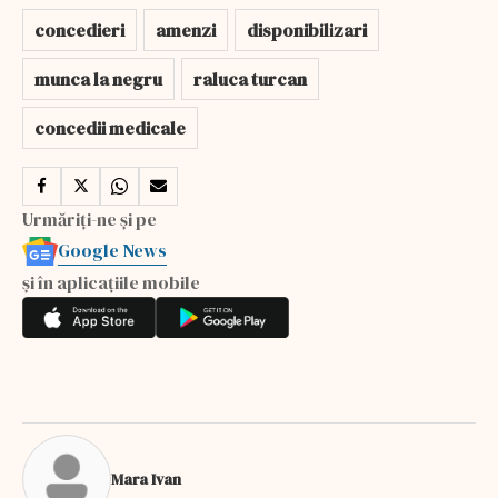
concedieri
amenzi
disponibilizari
munca la negru
raluca turcan
concedii medicale
Urmăriți-ne și pe
Google News
și în aplicațiile mobile
Mara Ivan