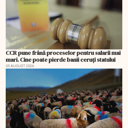
CCR pune frână proceselor pentru salarii mai
mari. Cine poate pierde banii ceruți statului
05 AUGUST 2026
EXCLUSIV