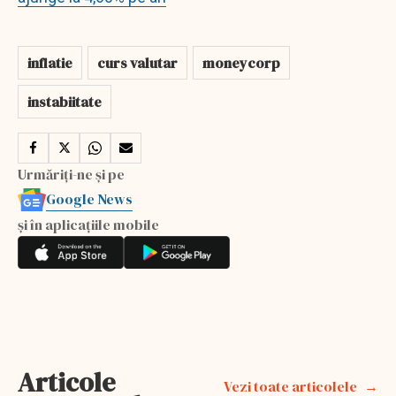
inflatie
curs valutar
moneycorp
instabiitate
Urmăriți-ne și pe
Google News
și în aplicațiile mobile
Articole
Vezi toate articolele