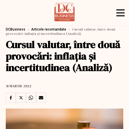
›
›
Cursul valutar, între două
DCBusiness
Articole recomandate
provocări: inflația și incertitudinea (Analiză)
Cursul valutar, între două
provocări: inflația și
incertitudinea (Analiză)
31 MARTIE 2022