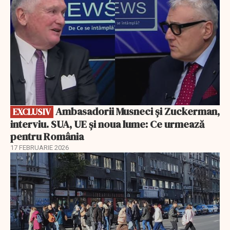
Ambasadorii Musneci și Zuckerman,
EXCLUSIV
interviu. SUA, UE și noua lume: Ce urmează
pentru România
17 FEBRUARIE 2026