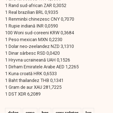
1 Rand sud-african ZAR 0,3052
1 Real brazilian BRL 0,9335
1 Renminbi chinezesc CNY 0,7070
1 Rupie indiană INR 0,0590
100 Woni sud-coreeni KRW 0,3684
1 Peso mexican MXN 0,2230
1 Dolar neo-zeelandez NZD 3,1310
1 Dinar sârbesc RSD 0,0420
1 Hryvna ucraineană UAH 0,1526
1 Dirham Emiratele Arabe AED 1,2265
1 Kuna croată HRK 0,6533
1 Baht thailandez THB 0,1341
1 Gram de aur XAU 281,7225
1 DST XDR 6,2089
dolar
euro
bnr
curs valutar
leu