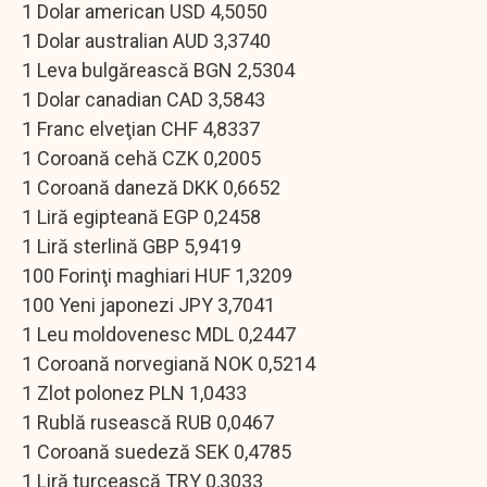
1 Dolar american USD 4,5050
1 Dolar australian AUD 3,3740
1 Leva bulgărească BGN 2,5304
1 Dolar canadian CAD 3,5843
1 Franc elveţian CHF 4,8337
1 Coroană cehă CZK 0,2005
1 Coroană daneză DKK 0,6652
1 Liră egipteană EGP 0,2458
1 Liră sterlină GBP 5,9419
100 Forinţi maghiari HUF 1,3209
100 Yeni japonezi JPY 3,7041
1 Leu moldovenesc MDL 0,2447
1 Coroană norvegiană NOK 0,5214
1 Zlot polonez PLN 1,0433
1 Rublă rusească RUB 0,0467
1 Coroană suedeză SEK 0,4785
1 Liră turcească TRY 0,3033