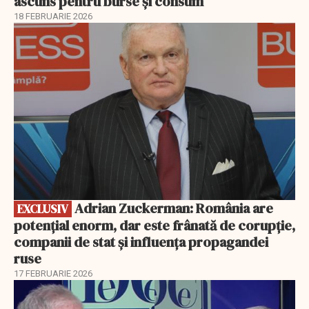
ascuns pentru burse și consum
18 FEBRUARIE 2026
EXCLUSIV
Adrian Zuckerman: România are
EXCLUSIV
potențial enorm, dar este frânată de corupție,
companii de stat și influența propagandei
ruse
17 FEBRUARIE 2026
EXCLUSIV