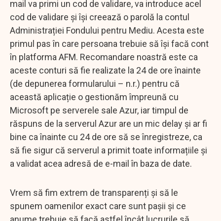
mail va primi un cod de validare, va introduce acel
cod de validare și își creează o parolă la contul
Administrației Fondului pentru Mediu. Acesta este
primul pas în care persoana trebuie să își facă cont
în platforma AFM. Recomandare noastră este ca
aceste conturi să fie realizate la 24 de ore înainte
(de depunerea formularului – n.r.) pentru că
această aplicație o gestionăm împreună cu
Microsoft pe serverele sale Azur, iar timpul de
răspuns de la serverul Azur are un mic delay și ar fi
bine ca înainte cu 24 de ore să se înregistreze, ca
să fie sigur că serverul a primit toate informațiile și
a validat acea adresă de e-mail în baza de date.
Vrem să fim extrem de transparenți și să le
spunem oamenilor exact care sunt pașii și ce
anume trebuie să facă astfel încât lucrurile să