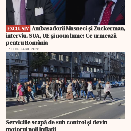
Ambasadorii Musneci și Zuckerman,
EXCLUSIV
interviu. SUA, UE și noua lume: Ce urmează
pentru România
17 FEBRUARIE 2026
Serviciile scapă de sub control și devin
motorul noii inflații