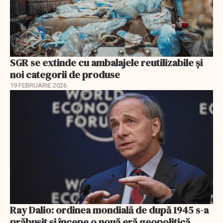
SGR se extinde cu ambalajele reutilizabile și
noi categorii de produse
19 FEBRUARIE 2026
Ray Dalio: ordinea mondială de după 1945 s-a
prăbușit și începe o nouă eră geopolitică