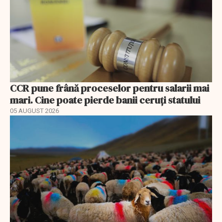
CCR pune frână proceselor pentru salarii mai
mari. Cine poate pierde banii ceruți statului
05 AUGUST 2026
EXCLUSIV