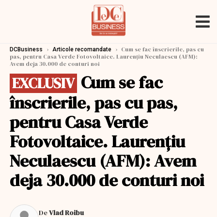
›
›
Cum se fac înscrierile, pas cu
DCBusiness
Articole recomandate
pas, pentru Casa Verde Fotovoltaice. Laurențiu Neculaescu (AFM):
Avem deja 30.000 de conturi noi
Cum se fac
EXCLUSIV
înscrierile, pas cu pas,
pentru Casa Verde
Fotovoltaice. Laurențiu
Neculaescu (AFM): Avem
deja 30.000 de conturi noi
De
Vlad Roibu