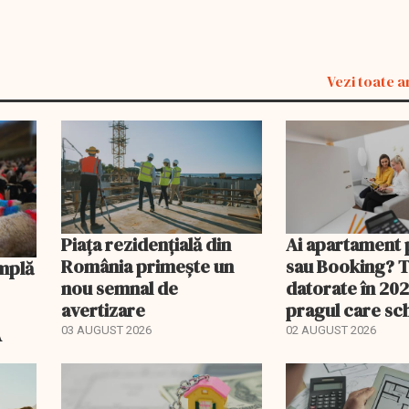
Vezi toate a
Piața rezidențială din
Ai apartament 
România primește un
sau Booking? 
nou semnal de
datorate în 202
avertizare
pragul care s
regimul fiscal
A
03 AUGUST 2026
02 AUGUST 2026