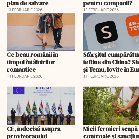
plan de salvare
pentru companii?
13 FEBRUARIE 2026
12 FEBRUARIE 2026
Ce beau românii în
Sfârșitul cumpărătu
timpul întâlnirilor
ieftine din China? S
romantice
și Temu, lovite în E
11 FEBRUARIE 2026
11 FEBRUARIE 2026
CE, indecisă asupra
Micii fermieri scapă
provizoratului
controale și sancțiu