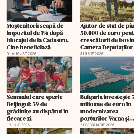
Moștenitorii scapă de
Ajutor de stat de pâ
impozitul de 1% după
50.000 de euro pen
blocajul de la Cadastru.
crescătorii de bovin
Cine beneficiază
Camera Deputaților
aprobat schema
01 AUGUST 2026
31 IULIE 2026
Semnalul care sperie
Bulgaria investește 
Beijingul: 59 de
milioane de euro în
grădinițe au dispărut în
modernizarea
fiecare zi
porturilor Varna și
Burgas
19 IULIE 2026
21 FEBRUARIE 2026