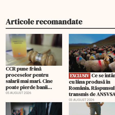
Articole recomandate
EXCLUSIV
CCR pune frână
proceselor pentru
Ce se întâmplă
EXCLUSIV
salarii mai mari. Cine
cu lâna produsă în
poate pierde banii
România. Răspunsul
ceruți statului
transmis de ANSVS
05 AUGUST 2026
03 AUGUST 2026