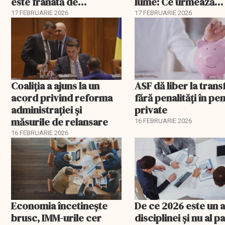
este frânată de
lume: Ce urmează
corupție, companii de
pentru România
17 FEBRUARIE 2026
17 FEBRUARIE 2026
stat și influența
propagandei ruse
Coaliția a ajuns la un
ASF dă liber la trans
acord privind reforma
fără penalități în pen
administrației și
private
măsurile de relansare
16 FEBRUARIE 2026
16 FEBRUARIE 2026
Economia încetinește
De ce 2026 este un a
brusc, IMM-urile cer
disciplinei și nu al pa