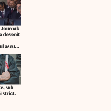
 Journal:
a devenit
e
cul ascuns
i consum
te, sub
 strict.