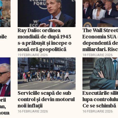
Ray Dalio: ordinea
The Wall Street
bile
mondială de după 1945
Economia SUA 
s-a prăbușit și începe o
dependentă d
nouă eră geopolitică
miliardari. Ris
pentru burse ș
19 FEBRUARIE 2026
18 FEBRUARIE 2026
Serviciile scapă de sub
Executările sili
control și devin motorul
lupa controlului
noii inflații
Ce se schimbă
an,
 noua
16 FEBRUARIE 2026
16 FEBRUARIE 2026