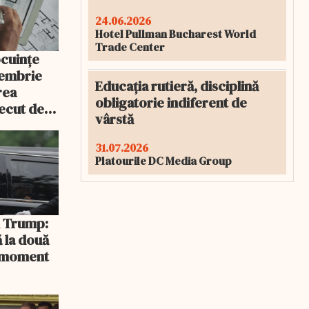
24.06.2026
Hotel Pullman Bucharest World
Trade Center
ocuințe
tembrie
Educația rutieră, disciplină
rea
obligatorie indiferent de
recut de
vârstă
rlament
31.07.2026
Platourile DC Media Group
și Trump:
 la două
n moment