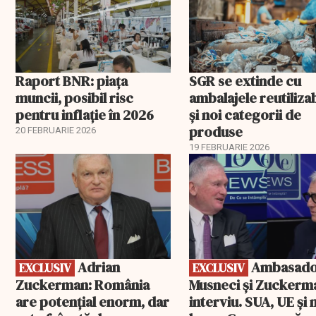
Raport BNR: piața
SGR se extinde cu
muncii, posibil risc
ambalajele reutiliza
pentru inflație în 2026
și noi categorii de
produse
20 FEBRUARIE 2026
19 FEBRUARIE 2026
EXCLUSIV
EXCLUSIV
Adrian
Ambasadorii
EXCLUSIV
EXCLUSIV
Zuckerman: România
Musneci și Zuckerm
are potențial enorm, dar
interviu. SUA, UE și