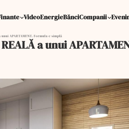
Finante
Video
Energie
Bănci
Companii
Eveni
 unui APARTAMENT. Formula e simplă
 REALĂ a unui APARTAMENT