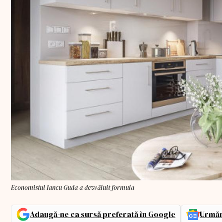
Economistul Iancu Guda a dezvăluit formula
Adaugă-ne ca sursă preferată în Google
Urmăr