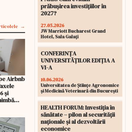
prăbușirea investițiilor în
2027?
27.05.2026
rticolele
JW Marriott Bucharest Grand
Hotel, Sala Galați
CONFERINȚA
UNIVERSITĂȚILOR EDIȚIA A
VI-A
pe Airbnb
10.06.2026
Universitatea de Științe Agronomice
Taxele
și Medicină Veterinară din București
6 și
chimbă
HEALTH FORUM: Investiția în
sănătate – pilon al securității
naționale și al dezvoltării
economice