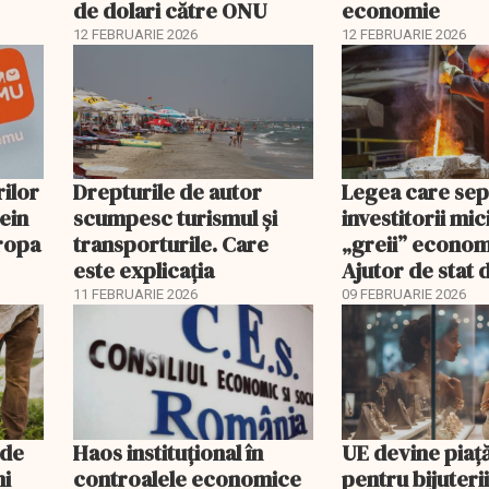
de dolari către ONU
economie
12 FEBRUARIE 2026
12 FEBRUARIE 2026
rilor
Drepturile de autor
Legea care se
hein
scumpesc turismul și
investitorii mic
uropa
transporturile. Care
„greii” econom
este explicația
Ajutor de stat 
pentru proiect
11 FEBRUARIE 2026
09 FEBRUARIE 2026
gigantice
 de
Haos instituțional în
UE devine piaț
ni
controalele economice
pentru bijuterii