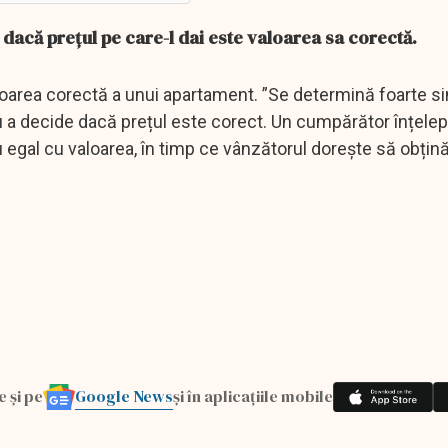
 dacă prețul pe care-l dai este valoarea sa corectă.
area corectă a unui apartament. ”Se determină foarte si
 a decide dacă prețul este corect. Un cumpărător înțelep
 egal cu valoarea, în timp ce vânzătorul dorește să obțină
Google News
e și pe
și în aplicațiile mobile