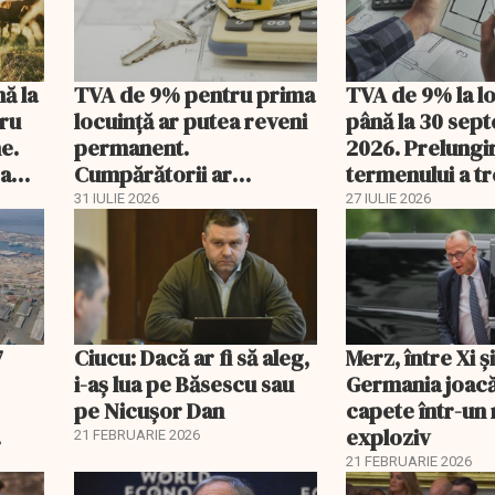
nă la
TVA de 9% pentru prima
TVA de 9% la l
tru
locuință ar putea reveni
până la 30 sep
e.
permanent.
2026. Prelungi
 a
Cumpărătorii ar
termenului a t
economisi zeci de mii de
comisia din Pa
31 IULIE 2026
27 IULIE 2026
lei
7
Ciucu: Dacă ar fi să aleg,
Merz, între Xi 
i-aș lua pe Băsescu sau
Germania joacă
pe Nicușor Dan
capete într-u
exploziv
21 FEBRUARIE 2026
21 FEBRUARIE 2026