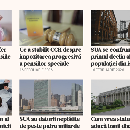
fer
Ce a stabilit CCR despre
SUA se confrun
siile
impozitarea progresivă
primul declin a
a pensiilor speciale
populației din i
16 FEBRUARIE 2026
16 FEBRUARIE 2026
n al
SUA au datorii neplătite
Cum vrea statu
nicii
de peste patru miliarde
aducă banii dia