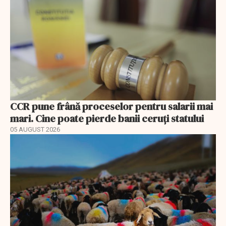
CCR pune frână proceselor pentru salarii mai
mari. Cine poate pierde banii ceruți statului
05 AUGUST 2026
EXCLUSIV