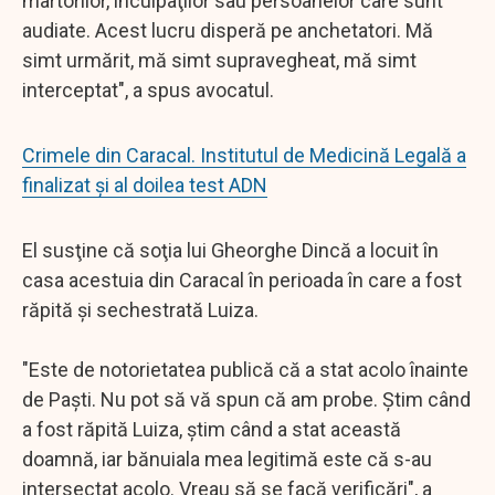
martorilor, inculpaţilor sau persoanelor care sunt
audiate. Acest lucru disperă pe anchetatori. Mă
simt urmărit, mă simt supravegheat, mă simt
interceptat", a spus avocatul.
Crimele din Caracal. Institutul de Medicină Legală a
finalizat și al doilea test ADN
El susţine că soţia lui Gheorghe Dincă a locuit în
casa acestuia din Caracal în perioada în care a fost
răpită şi sechestrată Luiza.
"Este de notorietatea publică că a stat acolo înainte
de Paşti. Nu pot să vă spun că am probe. Ştim când
a fost răpită Luiza, ştim când a stat această
doamnă, iar bănuiala mea legitimă este că s-au
intersectat acolo. Vreau să se facă verificări", a