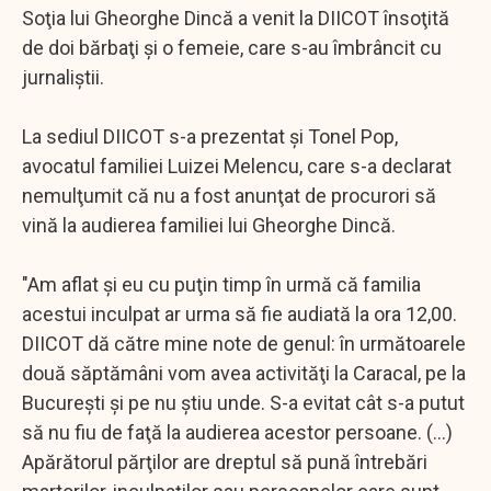
Soţia lui Gheorghe Dincă a venit la DIICOT însoţită
de doi bărbaţi şi o femeie, care s-au îmbrâncit cu
jurnaliştii.
La sediul DIICOT s-a prezentat şi Tonel Pop,
avocatul familiei Luizei Melencu, care s-a declarat
nemulţumit că nu a fost anunţat de procurori să
vină la audierea familiei lui Gheorghe Dincă.
"Am aflat şi eu cu puţin timp în urmă că familia
acestui inculpat ar urma să fie audiată la ora 12,00.
DIICOT dă către mine note de genul: în următoarele
două săptămâni vom avea activităţi la Caracal, pe la
Bucureşti şi pe nu ştiu unde. S-a evitat cât s-a putut
să nu fiu de faţă la audierea acestor persoane. (...)
Apărătorul părţilor are dreptul să pună întrebări