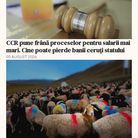
CCR pune frână proceselor pentru salarii mai
mari. Cine poate pierde banii ceruți statului
05 AUGUST 2026
EXCLUSIV