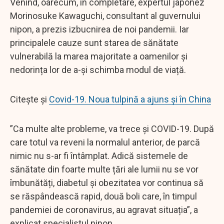
Venind, oarecum, în completare, expertul japonez
Morinosuke Kawaguchi, consultant al guvernului
nipon, a prezis izbucnirea de noi pandemii. Iar
principalele cauze sunt starea de sănătate
vulnerabilă la marea majoritate a oamenilor și
nedorința lor de a-și schimba modul de viață.
Citește și
Covid-19. Noua tulpină a ajuns și în China
”Ca multe alte probleme, va trece și COVID-19. După
care totul va reveni la normalul anterior, de parcă
nimic nu s-ar fi întâmplat. Adică sistemele de
sănătate din foarte multe țări ale lumii nu se vor
îmbunătăți, diabetul și obezitatea vor continua să
se răspândească rapid, două boli care, în timpul
pandemiei de coronavirus, au agravat situația”, a
explicat specialistul nipon.