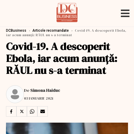
›
›
Covid-19. A descoperit Ebola,
DCBusiness
Articole recomandate
iar acum anunță: RĂUL nu s-a terminat
Covid-19. A descoperit
Ebola, iar acum anunță:
RĂUL nu s-a terminat
De
Simona Haiduc
03 IANUARIE 2021