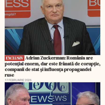
Adrian Zuckerman: România are
EXCLUSIV
potențial enorm, dar este frânată de corupție,
companii de stat și influența propagandei
ruse
17 FEBRUARIE 2026
EXCLUSIV