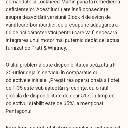
comandate la Lockheed-Martin până la remedierea
deficiențelor. Acest lucru are însă consecințe
asupra dezvoltării versiunii Block 4 de avion de
vânătoare-bombardier, ce presupune adăugarea a
66 de noi caracteristici pentru care va fi necesară
integrarea unui motor mai puternic decât cel actual
furnizat de Pratt & Whitney.
O altă problemă este disponibilitatea scăzută a F-
35-urilor deja în serviciu în comparație cu
obiectivele inițiale. „Pregătirea operațională a flotei
de F-35 este sub așteptări și cerințe, cu o rată
globală de disponibilitate de doar 51%, în timp ce
obiectivul stabilit este de 65%”, a menționat
Pentagonul.
Între timp, costul total al programului a fost revizuit