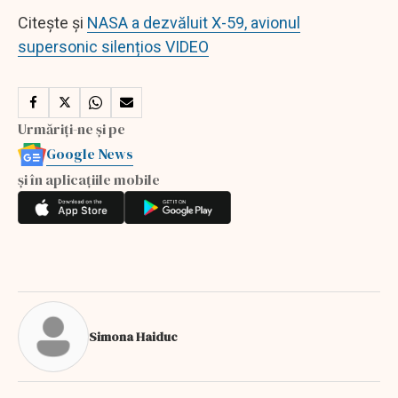
Citește și
NASA a dezvăluit X-59, avionul
supersonic silențios VIDEO
Urmăriți-ne și pe
Google News
și în aplicațiile mobile
Simona Haiduc