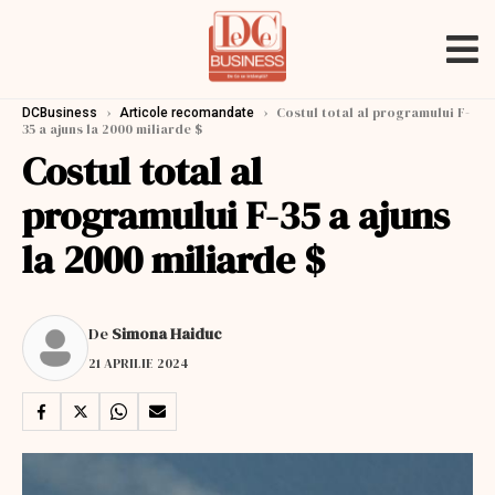
›
›
Costul total al programului F-
DCBusiness
Articole recomandate
35 a ajuns la 2000 miliarde $
Costul total al
programului F-35 a ajuns
la 2000 miliarde $
De
Simona Haiduc
21 APRILIE 2024