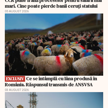
CCR pune frână proceselor pentru salarii mai
mari. Cine poate pierde banii ceruți statului
05 AUGUST 2026
EXCLUSIV
Ce se întâmplă cu lâna produsă în
EXCLUSIV
România. Răspunsul transmis de ANSVSA
03 AUGUST 2026