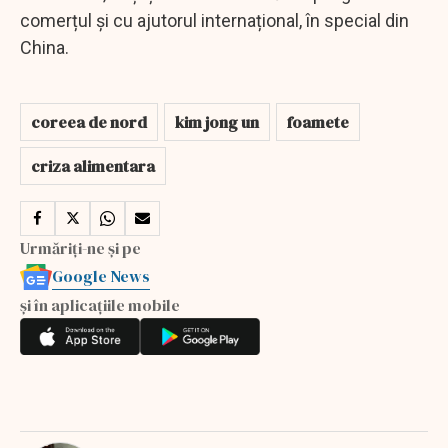
comerțul și cu ajutorul internațional, în special din
China.
coreea de nord
kim jong un
foamete
criza alimentara
Urmăriți-ne și pe
Google News
și în aplicațiile mobile