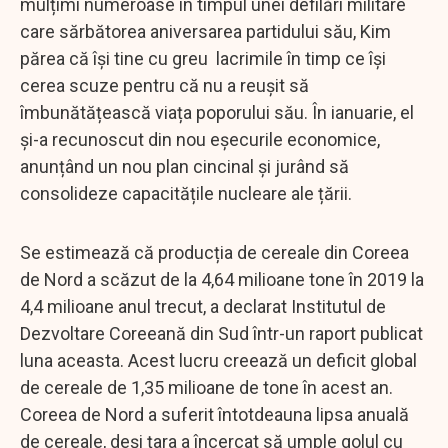
mulțimi numeroase în timpul unei defilări militare
care sărbătorea aniversarea partidului său, Kim
părea că își tine cu greu lacrimile în timp ce își
cerea scuze pentru că nu a reușit să
îmbunătățească viața poporului său. În ianuarie, el
și-a recunoscut din nou eșecurile economice,
anunțând un nou plan cincinal și jurând să
consolideze capacitățile nucleare ale țării.
Se estimează că producția de cereale din Coreea
de Nord a scăzut de la 4,64 milioane tone în 2019 la
4,4 milioane anul trecut, a declarat Institutul de
Dezvoltare Coreeană din Sud într-un raport publicat
luna aceasta. Acest lucru creează un deficit global
de cereale de 1,35 milioane de tone în acest an.
Coreea de Nord a suferit întotdeauna lipsa anuală
de cereale, deși țara a încercat să umple golul cu