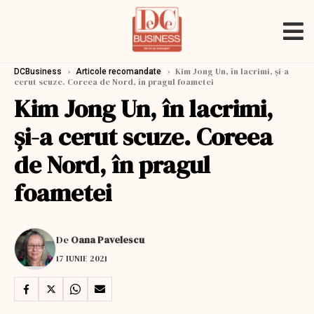
›
›
Kim Jong Un, în lacrimi, și-a
DCBusiness
Articole recomandate
cerut scuze. Coreea de Nord, în pragul foametei
Kim Jong Un, în lacrimi,
și-a cerut scuze. Coreea
de Nord, în pragul
foametei
De
Oana Pavelescu
17 IUNIE 2021