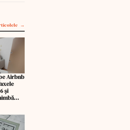
rticolele
pe Airbnb
Taxele
6 și
chimbă