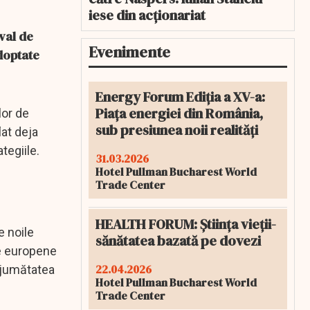
iese din acționariat
val de
Evenimente
adoptate
Energy Forum Ediția a XV-a:
Piața energiei din România,
lor de
sub presiunea noii realități
lat deja
tegiile.
31.03.2026
Hotel Pullman Bucharest World
Trade Center
HEALTH FORUM: Știința vieții-
e noile
sănătatea bazată pe dovezi
le europene
22.04.2026
a jumătatea
Hotel Pullman Bucharest World
Trade Center