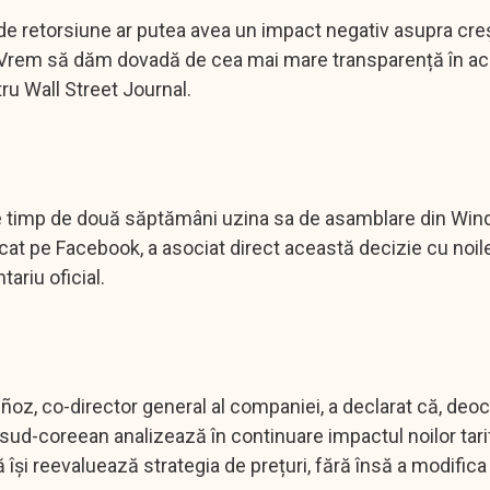
 de retorsiune ar putea avea un impact negativ asupra creș
al. „Vrem să dăm dovadă de cea mai mare transparență în a
ru Wall Street Journal.
ide timp de două săptămâni uzina sa de asamblare din Win
icat pe Facebook, a asociat direct această decizie cu noile
ariu oficial.
ñoz, co-director general al companiei, a declarat că, de
l sud-coreean analizează în continuare impactul noilor tari
își reevaluează strategia de prețuri, fără însă a modifica 