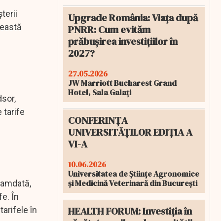
terii
Upgrade România: Viața după
ceastă
PNRR: Cum evităm
prăbușirea investițiilor în
2027?
27.05.2026
JW Marriott Bucharest Grand
Hotel, Sala Galați
dsor,
 tarife
CONFERINȚA
UNIVERSITĂȚILOR EDIȚIA A
VI-A
10.06.2026
Universitatea de Științe Agronomice
și Medicină Veterinară din București
ocamdată,
fe. În
HEALTH FORUM: Investiția în
tarifele în