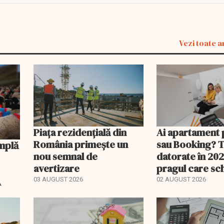
Vezi toate a
Piața rezidențială din
Ai apartament 
România primește un
sau Booking? 
nou semnal de
datorate în 202
avertizare
pragul care s
regimul fiscal
A
03 AUGUST 2026
02 AUGUST 2026