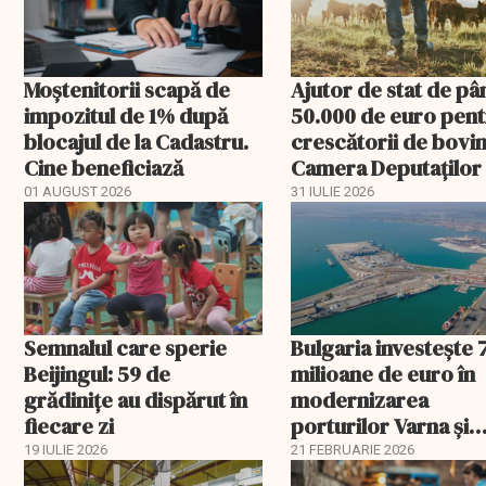
Moștenitorii scapă de
Ajutor de stat de pâ
impozitul de 1% după
50.000 de euro pen
blocajul de la Cadastru.
crescătorii de bovin
Cine beneficiază
Camera Deputaților
aprobat schema
01 AUGUST 2026
31 IULIE 2026
Semnalul care sperie
Bulgaria investește 
Beijingul: 59 de
milioane de euro în
grădinițe au dispărut în
modernizarea
fiecare zi
porturilor Varna și
Burgas
19 IULIE 2026
21 FEBRUARIE 2026