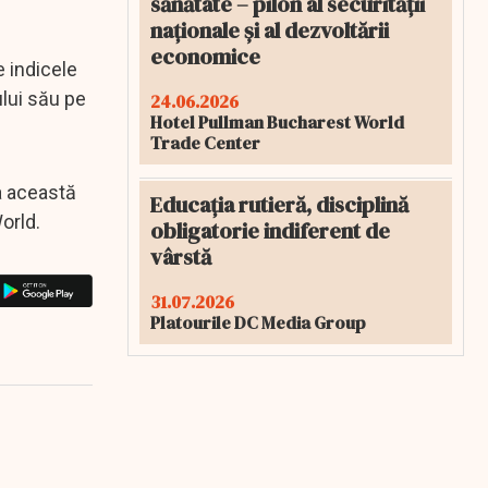
sănătate – pilon al securității
naționale și al dezvoltării
economice
e indicele
ului său pe
24.06.2026
Hotel Pullman Bucharest World
Trade Center
a această
Educația rutieră, disciplină
orld.
obligatorie indiferent de
vârstă
31.07.2026
Platourile DC Media Group