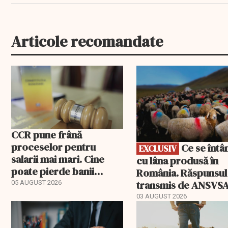
Articole recomandate
EXCLUSIV
CCR pune frână
proceselor pentru
Ce se întâmplă
EXCLUSIV
salarii mai mari. Cine
cu lâna produsă în
poate pierde banii
România. Răspunsul
ceruți statului
transmis de ANSVS
05 AUGUST 2026
03 AUGUST 2026