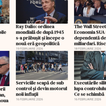
Ray Dalio: ordinea
The Wall Street
bile
mondială de după 1945
Economia SUA 
s-a prăbușit și începe o
dependentă d
nouă eră geopolitică
miliardari. Ris
pentru burse ș
19 FEBRUARIE 2026
18 FEBRUARIE 2026
Serviciile scapă de sub
Executările sili
control și devin motorul
lupa controlului
noii inflații
Ce se schimbă
an,
 noua
16 FEBRUARIE 2026
16 FEBRUARIE 2026