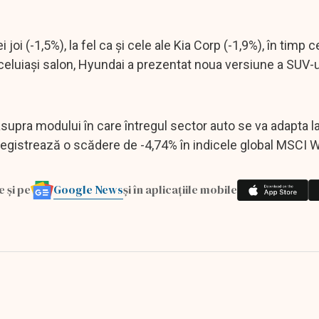
i (-1,5%), la fel ca și cele ale Kia Corp (-1,9%), în timp c
celuiași salon, Hyundai a prezentat noua versiune a SUV-
supra modului în care întregul sector auto se va adapta l
nregistrează o scădere de -4,74% în indicele global MSCI W
Google News
e și pe
și în aplicațiile mobile