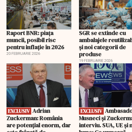
Raport BNR: piața
SGR se extinde cu
muncii, posibil risc
ambalajele reutiliza
pentru inflație în 2026
și noi categorii de
produse
20 FEBRUARIE 2026
19 FEBRUARIE 2026
EXCLUSIV
EXCLUSIV
Adrian
Ambasadorii
EXCLUSIV
EXCLUSIV
Zuckerman: România
Musneci și Zuckerm
are potențial enorm, dar
interviu. SUA, UE și