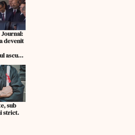
 Journal:
a devenit
e
cul ascuns
i consum
te, sub
 strict.