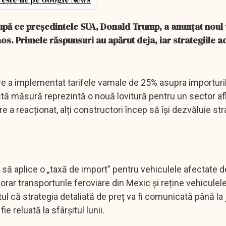
după ce președintele SUA, Donald Trump, a anunțat noul 
os. Primele răspunsuri au apărut deja, iar strategiile 
e a implementat tarifele vamale de 25% asupra importuri
stă măsură reprezintă o nouă lovitură pentru un sector af
 a reacționat, alți constructori încep să își dezvăluie stra
 să aplice o „taxă de import” pentru vehiculele afectate d
ar transporturile feroviare din Mexic și reține vehicule
ptul că strategia detaliată de preț va fi comunicată până l
ie reluată la sfârșitul lunii.