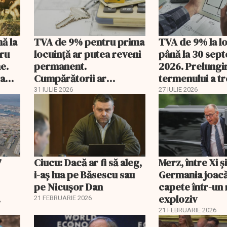
nă la
TVA de 9% pentru prima
TVA de 9% la l
tru
locuință ar putea reveni
până la 30 sep
e.
permanent.
2026. Prelungi
 a
Cumpărătorii ar
termenului a t
economisi zeci de mii de
comisia din Pa
31 IULIE 2026
27 IULIE 2026
lei
7
Ciucu: Dacă ar fi să aleg,
Merz, între Xi 
i-aș lua pe Băsescu sau
Germania joacă
pe Nicușor Dan
capete într-u
exploziv
21 FEBRUARIE 2026
21 FEBRUARIE 2026