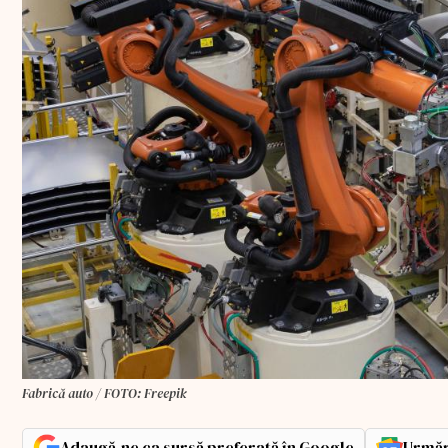
Fabrică auto / FOTO: Freepik
Adaugă-ne ca sursă preferată în Google
Urmăr