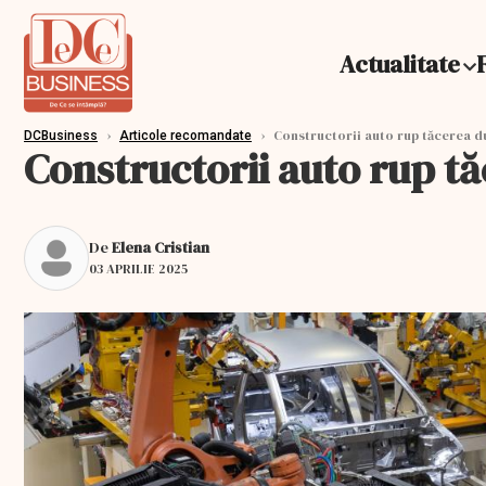
Actualitate
›
›
Constructorii auto rup tăcerea d
DCBusiness
Articole recomandate
Constructorii auto rup t
De
Elena Cristian
03 APRILIE 2025