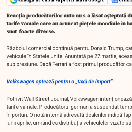
Reacția producătorilor auto nu s-a lăsat așteptată 
tarife vamale care au aruncat piețele mondiale în ha
sunt foarte diverse.
Războiul comercial continuă pentru Donald Trump, car
vehicule în Statele Unite. Anunțată pe 27 martie, acea
sub presiune. Dacă Ferrari a fost primul producător care
Volkswagen optează pentru o „taxă de import”
Potrivit Wall Street Journal, Volkswagen intenționează
tarife vamale. Producătorul german a suspendat tempor
în porturi. O notă internă adresată dealerilor indică fa
lunii aprilie, urmând ca distribuția vehiculelor vizate să f