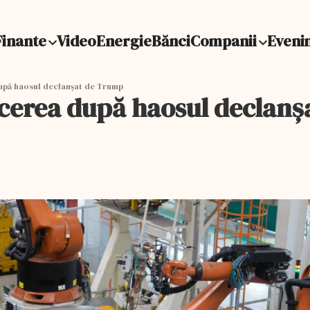
Finante
Video
Energie
Bănci
Companii
Eveni
upă haosul declanșat de Trump
ăcerea după haosul declan