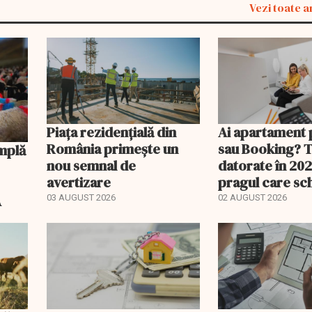
Vezi toate a
Piața rezidențială din
Ai apartament 
România primește un
sau Booking? 
nou semnal de
datorate în 202
avertizare
pragul care s
regimul fiscal
A
03 AUGUST 2026
02 AUGUST 2026