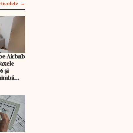
rticolele
pe Airbnb
Taxele
6 și
chimbă