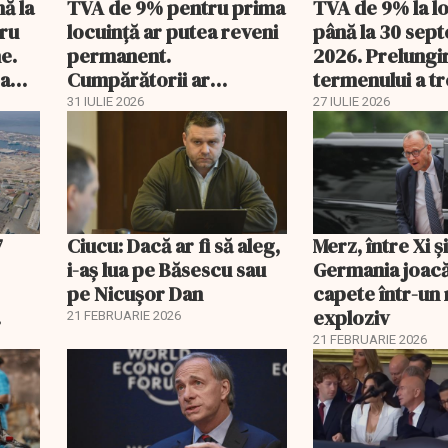
nă la
TVA de 9% pentru prima
TVA de 9% la l
tru
locuință ar putea reveni
până la 30 sep
e.
permanent.
2026. Prelungi
 a
Cumpărătorii ar
termenului a t
economisi zeci de mii de
comisia din Pa
31 IULIE 2026
27 IULIE 2026
lei
7
Ciucu: Dacă ar fi să aleg,
Merz, între Xi 
i-aș lua pe Băsescu sau
Germania joacă
pe Nicușor Dan
capete într-u
exploziv
21 FEBRUARIE 2026
21 FEBRUARIE 2026