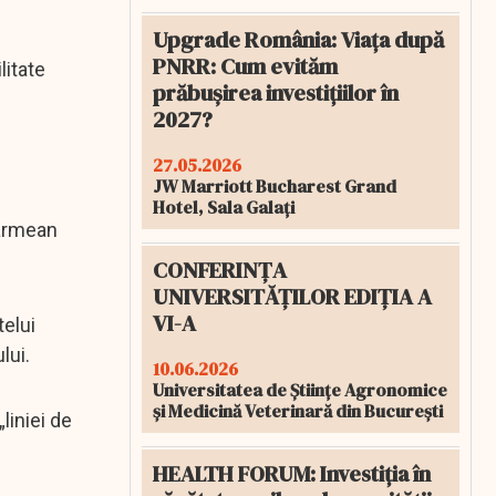
Upgrade România: Viața după
PNRR: Cum evităm
litate
prăbușirea investițiilor în
2027?
27.05.2026
JW Marriott Bucharest Grand
Hotel, Sala Galați
 armean
CONFERINȚA
UNIVERSITĂȚILOR EDIȚIA A
VI-A
telui
lui.
10.06.2026
Universitatea de Științe Agronomice
și Medicină Veterinară din București
liniei de
HEALTH FORUM: Investiția în