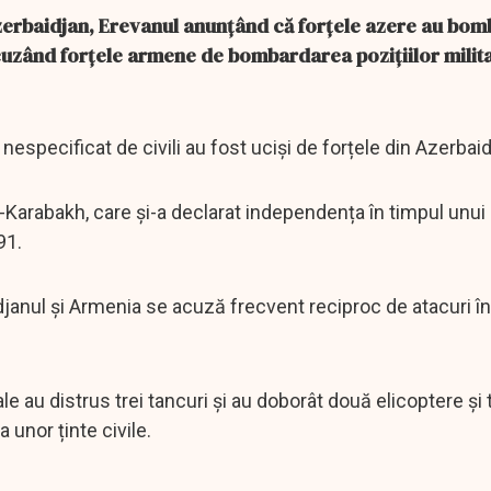
Azerbaidjan, Erevanul anunțând că forțele azere au bo
uzând forțele armene de bombardarea pozițiilor milita
especificat de civili au fost uciși de forțele din Azerbaid
o-Karabakh, care și-a declarat independența în timpul unui 
91.
djanul și Armenia se acuză frecvent reciproc de atacuri în
e au distrus trei tancuri și au doborât două elicoptere și t
 unor ținte civile.