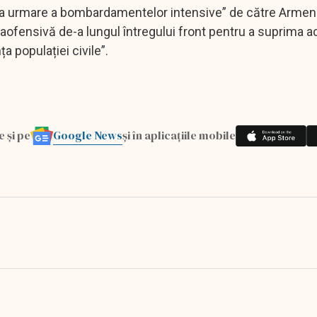
 „ca urmare a bombardamentelor intensive” de către Armeni
aofensivă de-a lungul întregului front pentru a suprima ac
a populației civile”.
Google News
e și pe
și în aplicațiile mobile