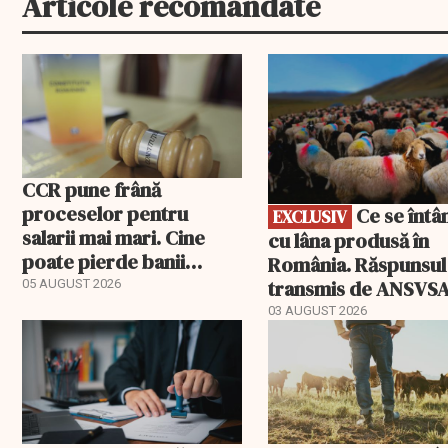
Articole recomandate
EXCLUSIV
CCR pune frână
proceselor pentru
Ce se întâmplă
EXCLUSIV
salarii mai mari. Cine
cu lâna produsă în
poate pierde banii
România. Răspunsul
ceruți statului
transmis de ANSVS
05 AUGUST 2026
03 AUGUST 2026