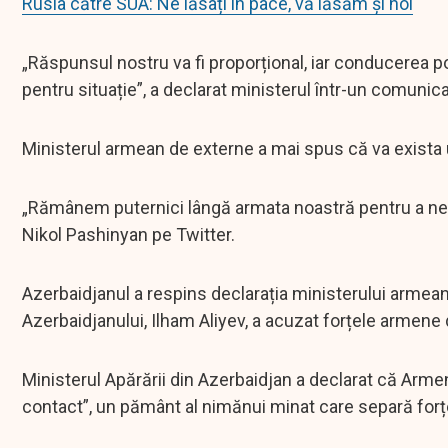
Rusia către SUA: Ne lăsați în pace, vă lăsăm și noi
„Răspunsul nostru va fi proporțional, iar conducerea po
pentru situație”, a declarat ministerul într-un comunica
Ministerul armean de externe a mai spus că va exista un
„Rămânem puternici lângă armata noastră pentru a ne pr
Nikol Pashinyan pe Twitter.
Azerbaidjanul a respins declarația ministerului armean a
Azerbaidjanului, Ilham Aliyev, a acuzat forțele armene d
Ministerul Apărării din Azerbaidjan a declarat că Armenia 
contact”, un pământ al nimănui minat care separă forțe