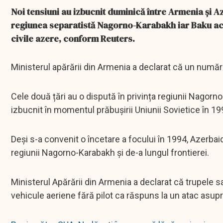
Noi tensiuni au izbucnit duminică între Armenia și 
regiunea separatistă Nagorno-Karabakh iar Baku ac
civile azere, conform Reuters.
Ministerul apărării din Armenia a declarat că un număr n
Cele două țări au o dispută în privința regiunii Nagorn
izbucnit în momentul prăbușirii Uniunii Sovietice în 19
Deși s-a convenit o încetare a focului în 1994, Azerbai
regiunii Nagorno-Karabakh și de-a lungul frontierei.
Ministerul Apărării din Armenia a declarat că trupele sal
vehicule aeriene fără pilot ca răspuns la un atac asupra