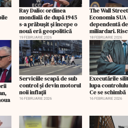
Ray Dalio: ordinea
The Wall Street
bile
mondială de după 1945
Economia SUA 
s-a prăbușit și începe o
dependentă d
nouă eră geopolitică
miliardari. Ris
pentru burse ș
19 FEBRUARIE 2026
18 FEBRUARIE 2026
Serviciile scapă de sub
Executările sili
control și devin motorul
lupa controlului
noii inflații
Ce se schimbă
an,
 noua
16 FEBRUARIE 2026
16 FEBRUARIE 2026