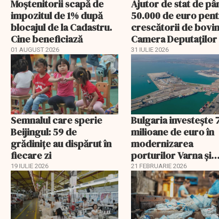
Moștenitorii scapă de
Ajutor de stat de pâ
impozitul de 1% după
50.000 de euro pen
blocajul de la Cadastru.
crescătorii de bovin
Cine beneficiază
Camera Deputaților
aprobat schema
01 AUGUST 2026
31 IULIE 2026
Semnalul care sperie
Bulgaria investește 
Beijingul: 59 de
milioane de euro în
grădinițe au dispărut în
modernizarea
fiecare zi
porturilor Varna și
Burgas
19 IULIE 2026
21 FEBRUARIE 2026