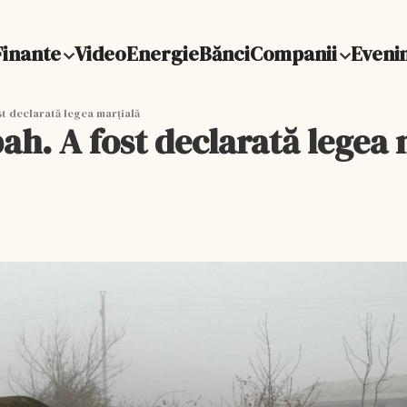
Finante
Video
Energie
Bănci
Companii
Eveni
t declarată legea marțială
h. A fost declarată legea 