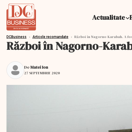
Actualitate
›
›
Război în Nagorno-Karabah. A fos
DCBusiness
Articole recomandate
Război în Nagorno-Karaba
De
Matei Ion
27 SEPTEMBRIE 2020