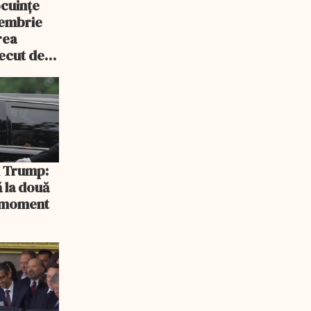
ocuințe
tembrie
rea
recut de
rlament
și Trump:
 la două
n moment