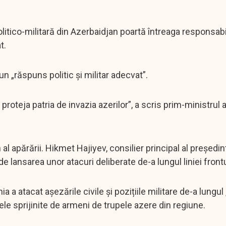
litico-militară din Azerbaidjan poartă întreaga responsabi
t.
 „răspuns politic și militar adecvat”.
oteja patria de invazia azerilor”, a scris prim-ministrul
l apărării. Hikmet Hajiyev, consilier principal al președin
e lansarea unor atacuri deliberate de-a lungul liniei frontu
a atacat așezările civile și pozițiile militare de-a lungul „
le sprijinite de armeni de trupele azere din regiune.