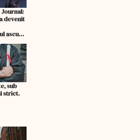
 Journal:
a devenit
e
cul ascuns
i consum
te, sub
 strict.