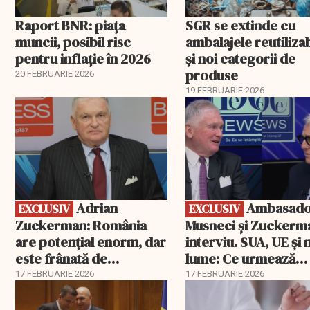
Raport BNR: piața
SGR se extinde cu
muncii, posibil risc
ambalajele reutiliza
pentru inflație în 2026
și noi categorii de
produse
20 FEBRUARIE 2026
19 FEBRUARIE 2026
EXCLUSIV
EXCLUSIV
Adrian
Ambasadorii
EXCLUSIV
EXCLUSIV
Zuckerman: România
Musneci și Zuckerm
are potențial enorm, dar
interviu. SUA, UE și
este frânată de
lume: Ce urmează
corupție, companii de
pentru România
17 FEBRUARIE 2026
17 FEBRUARIE 2026
stat și influența
propagandei ruse