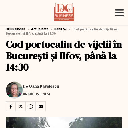
›
›
›
Cod portocaliu de vijelii în
DCBusiness
Actualitate
Banii tăi
Bucureşti şi Ilfov, până la 14:30
Cod portocaliu de vijelii în
Bucureşti şi Ilfov, până la
14:30
De
Oana Pavelescu
06 AUGUST 2024