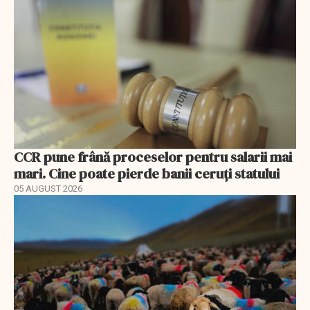
CCR pune frână proceselor pentru salarii mai
mari. Cine poate pierde banii ceruți statului
05 AUGUST 2026
EXCLUSIV