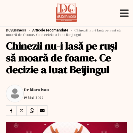
›
›
Chinezii nu-i lasă pe ruși să
DCBusiness
Articole recomandate
moară de foame. Ce decizie a luat Beijingul
Chinezii nu-i lasă pe ruși
să moară de foame. Ce
decizie a luat Beijingul
De
Mara Ivan
19 MAI 2022