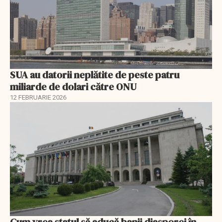
SUA au datorii neplătite de peste patru
miliarde de dolari către ONU
12 FEBRUARIE 2026
Cum vrea statul să aducă banii diasporei în