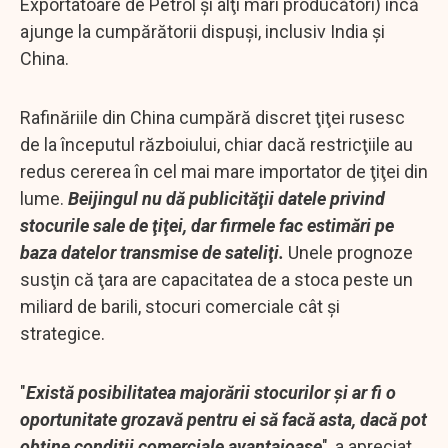
Exportatoare de Petrol şi alţi mari producători) încă
ajunge la cumpărătorii dispuşi, inclusiv India şi
China.
Rafinăriile din China cumpără discret ţiţei rusesc
de la începutul războiului, chiar dacă restricţiile au
redus cererea în cel mai mare importator de ţiţei din
lume.
Beijingul nu dă publicităţii datele privind
stocurile sale de ţiţei, dar firmele fac estimări pe
baza datelor transmise de sateliţi.
Unele prognoze
susţin că ţara are capacitatea de a stoca peste un
miliard de barili, stocuri comerciale cât şi
strategice.
"
Există posibilitatea majorării stocurilor şi ar fi o
oportunitate grozavă pentru ei să facă asta, dacă pot
obţine condiţii comerciale avantajoase
", a apreciat