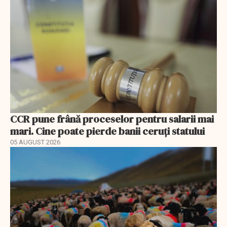
CCR pune frână proceselor pentru salarii mai
mari. Cine poate pierde banii ceruți statului
05 AUGUST 2026
EXCLUSIV