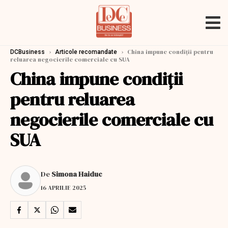
›
›
China impune condiții pentru
DCBusiness
Articole recomandate
reluarea negocierile comerciale cu SUA
China impune condiții
pentru reluarea
negocierile comerciale cu
SUA
De
Simona Haiduc
16 APRILIE 2025