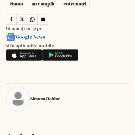
ciuma
an cumplit
cutremuri
Urmăriți-ne și pe
Google News
și în aplicațiile mobile
Simona Haiduc