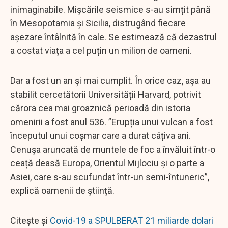
inimaginabile. Mișcările seismice s-au simțit până
în Mesopotamia și Sicilia, distrugând fiecare
așezare întâlnită în cale. Se estimează că dezastrul
a costat viața a cel puțin un milion de oameni.
Dar a fost un an și mai cumplit. În orice caz, așa au
stabilit cercetătorii Universității Harvard, potrivit
cărora cea mai groaznică perioadă din istoria
omenirii a fost anul 536. ”Erupția unui vulcan a fost
începutul unui coșmar care a durat câțiva ani.
Cenușa aruncată de muntele de foc a învăluit într-o
ceață deasă Europa, Orientul Mijlociu și o parte a
Asiei, care s-au scufundat într-un semi-întuneric”,
explică oamenii de știință.
Citește și
Covid-19 a SPULBERAT 21 miliarde dolari