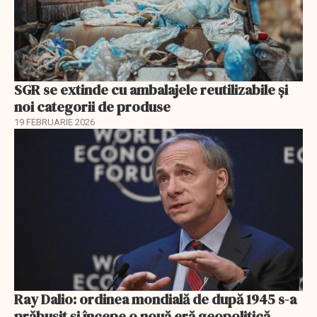
SGR se extinde cu ambalajele reutilizabile și
noi categorii de produse
19 FEBRUARIE 2026
Ray Dalio: ordinea mondială de după 1945 s-a
prăbușit și începe o nouă eră geopolitică