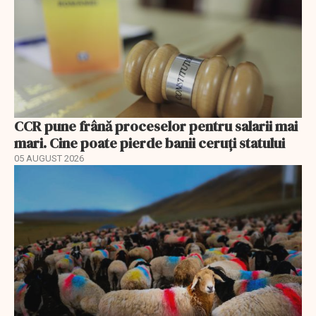
CCR pune frână proceselor pentru salarii mai
mari. Cine poate pierde banii ceruți statului
05 AUGUST 2026
EXCLUSIV