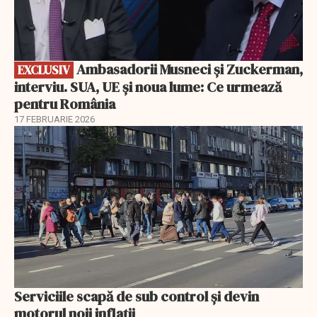
Ambasadorii Musneci și Zuckerman,
EXCLUSIV
interviu. SUA, UE și noua lume: Ce urmează
pentru România
17 FEBRUARIE 2026
Serviciile scapă de sub control și devin
motorul noii inflații