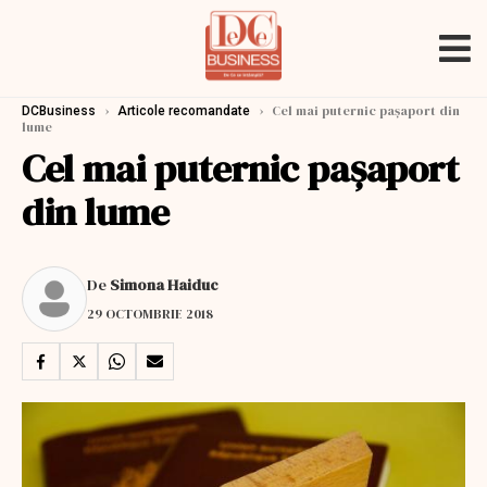
›
›
Cel mai puternic pașaport din
DCBusiness
Articole recomandate
lume
Cel mai puternic pașaport
din lume
De
Simona Haiduc
29 OCTOMBRIE 2018