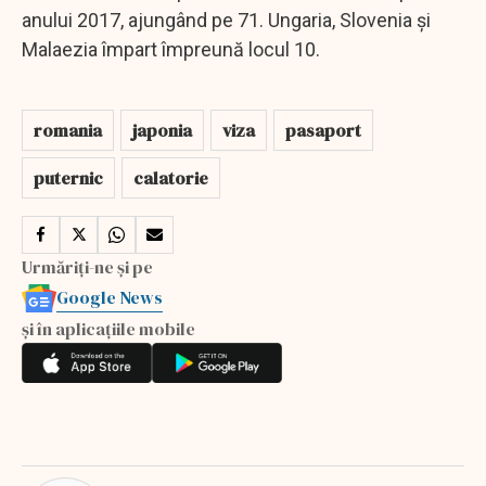
anului 2017, ajungând pe 71. Ungaria, Slovenia și
Malaezia împart împreună locul 10.
romania
japonia
viza
pasaport
puternic
calatorie
Urmăriți-ne și pe
Google News
și în aplicațiile mobile