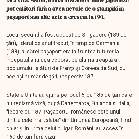
fără viză. Astfel, numărul statelor unde japonezii
pot călători fără a avea nevoie de o ștampilă în
pașaport sau alte acte a crescut la 190.
Locul secund a fost ocupat de Singapore (189 de
țări), liderul de anul trecut, în timp ce Germania
(188), al cărei pașaport era în fruntea tuturor la
începutul anului, a coborât pe ultima treaptă a
podiumului, alături de Franța și Coreea de Sud, cu
același număr de țări, respectiv 187.
Statele Unite au ajuns pe locul 5, cu 186 de țări care
nu reclamă viză, după Danemarca, Finlanda și Italia,
fiecare cu 187. Pașaportul românesc este unul
dintre cele mai „slabe” din Uniunea Europeană, fiind
chiar și în urma celui bulgar. Românii au acces în
169 de țări fără viză.