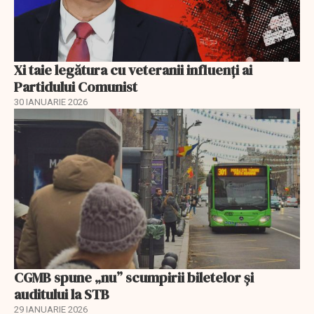
Xi taie legătura cu veteranii influenți ai
Partidului Comunist
30 IANUARIE 2026
CGMB spune „nu” scumpirii biletelor și
auditului la STB
29 IANUARIE 2026