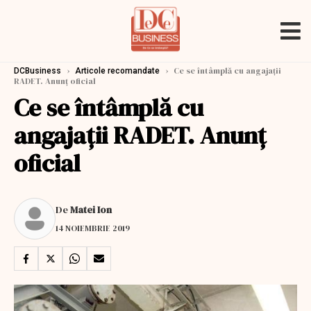
›
›
Ce se întâmplă cu angajații
DCBusiness
Articole recomandate
RADET. Anunț oficial
Ce se întâmplă cu
angajații RADET. Anunț
oficial
De
Matei Ion
14 NOIEMBRIE 2019