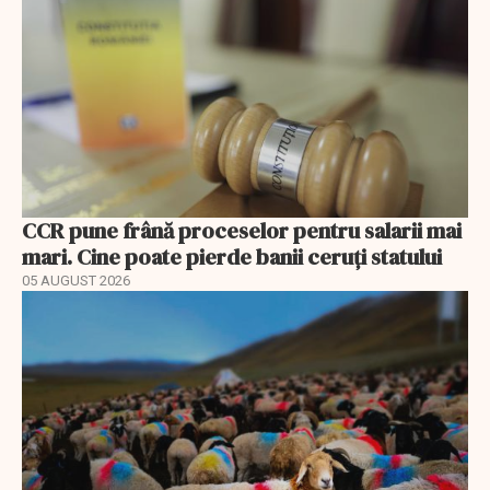
CCR pune frână proceselor pentru salarii mai
mari. Cine poate pierde banii ceruți statului
05 AUGUST 2026
EXCLUSIV