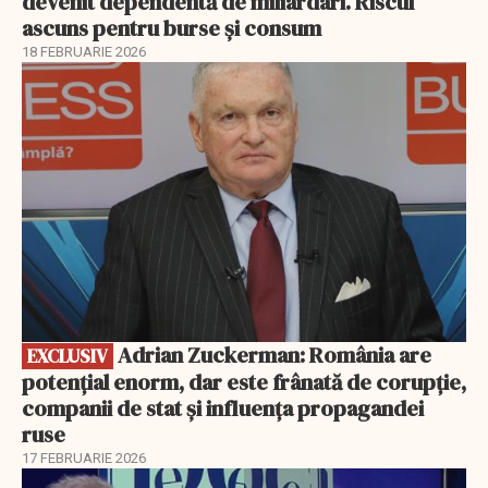
devenit dependentă de miliardari. Riscul
ascuns pentru burse și consum
18 FEBRUARIE 2026
EXCLUSIV
Adrian Zuckerman: România are
EXCLUSIV
potențial enorm, dar este frânată de corupție,
companii de stat și influența propagandei
ruse
17 FEBRUARIE 2026
EXCLUSIV