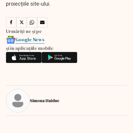
proiecțiile site-ului.
Urmăriți-ne și pe
Google News
și în aplicațiile mobile
Simona Haiduc