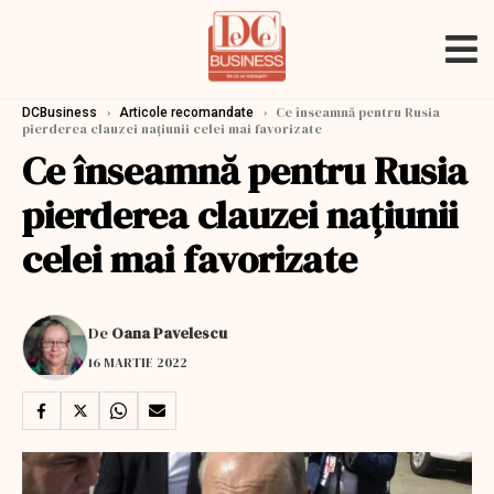
›
›
Ce înseamnă pentru Rusia
DCBusiness
Articole recomandate
pierderea clauzei națiunii celei mai favorizate
Ce înseamnă pentru Rusia
pierderea clauzei națiunii
celei mai favorizate
De
Oana Pavelescu
16 MARTIE 2022