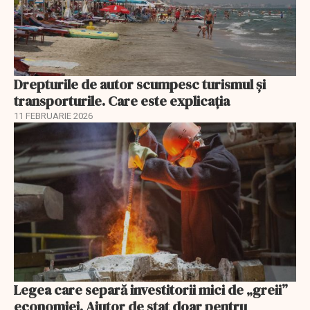
Drepturile de autor scumpesc turismul și
transporturile. Care este explicația
11 FEBRUARIE 2026
Legea care separă investitorii mici de „greii”
economiei. Ajutor de stat doar pentru