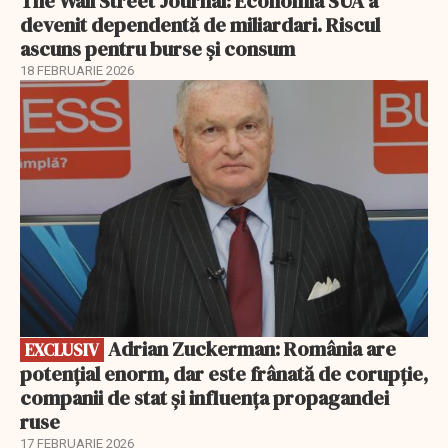
The Wall Street Journal: Economia SUA a
devenit dependentă de miliardari. Riscul
ascuns pentru burse și consum
18 FEBRUARIE 2026
EXCLUSIV
Adrian Zuckerman: România are
EXCLUSIV
potențial enorm, dar este frânată de corupție,
companii de stat și influența propagandei
ruse
17 FEBRUARIE 2026