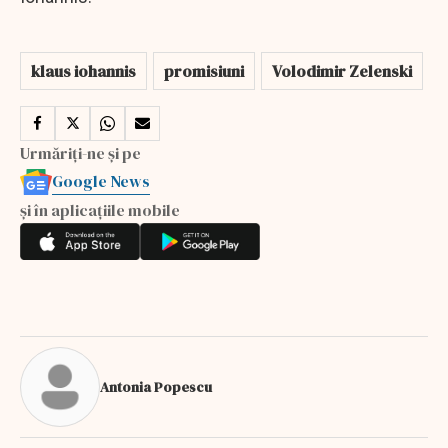
klaus iohannis
promisiuni
Volodimir Zelenski
Urmăriți-ne și pe
Google News
și în aplicațiile mobile
Antonia Popescu