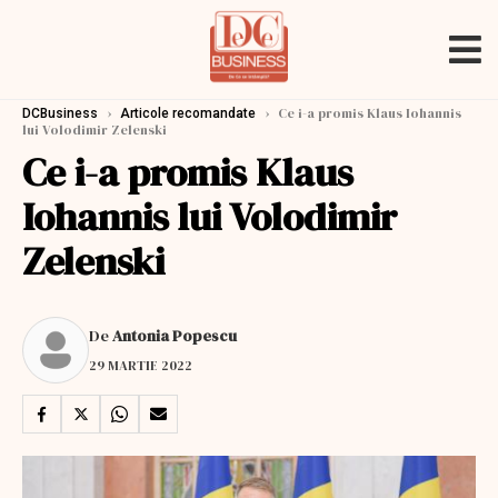
›
›
Ce i-a promis Klaus Iohannis
DCBusiness
Articole recomandate
lui Volodimir Zelenski
Ce i-a promis Klaus
Iohannis lui Volodimir
Zelenski
De
Antonia Popescu
29 MARTIE 2022