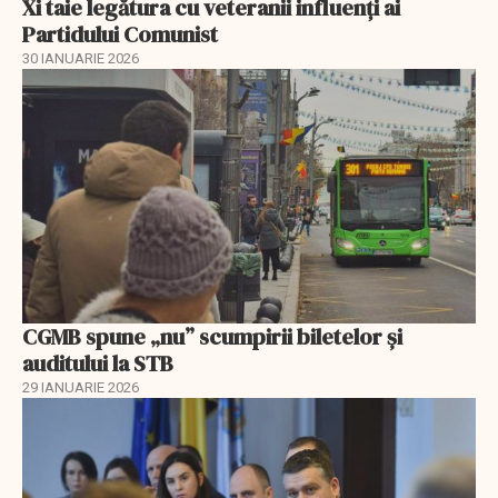
Xi taie legătura cu veteranii influenți ai
Partidului Comunist
30 IANUARIE 2026
CGMB spune „nu” scumpirii biletelor și
auditului la STB
29 IANUARIE 2026