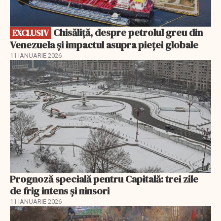
Chisăliță, despre petrolul greu din
EXCLUSIV
Venezuela și impactul asupra pieței globale
11 IANUARIE 2026
Prognoză specială pentru Capitală: trei zile
de frig intens și ninsori
11 IANUARIE 2026