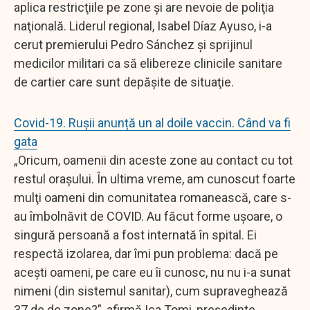
aplica restricţiile pe zone şi are nevoie de poliţia
naţională. Liderul regional, Isabel Díaz Ayuso, i-a
cerut premierului Pedro Sánchez şi sprijinul
medicilor militari ca să elibereze clinicile sanitare
de cartier care sunt depăşite de situaţie.
Covid-19. Rușii anunță un al doile vaccin. Când va fi
gata
„Oricum, oamenii din aceste zone au contact cu tot
restul oraşului. În ultima vreme, am cunoscut foarte
mulţi oameni din comunitatea romanească, care s-
au îmbolnăvit de COVID. Au făcut forme uşoare, o
singură persoană a fost internată în spital. Ei
respectă izolarea, dar îmi pun problema: dacă pe
aceşti oameni, pe care eu îi cunosc, nu nu i-a sunat
nimeni (din sistemul sanitar), cum supraveghează
37 de de zone?”, afirmă Ica Tomi, preşedinte