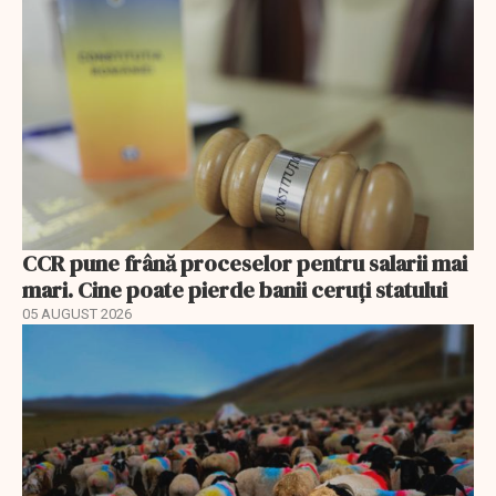
CCR pune frână proceselor pentru salarii mai
mari. Cine poate pierde banii ceruți statului
05 AUGUST 2026
EXCLUSIV