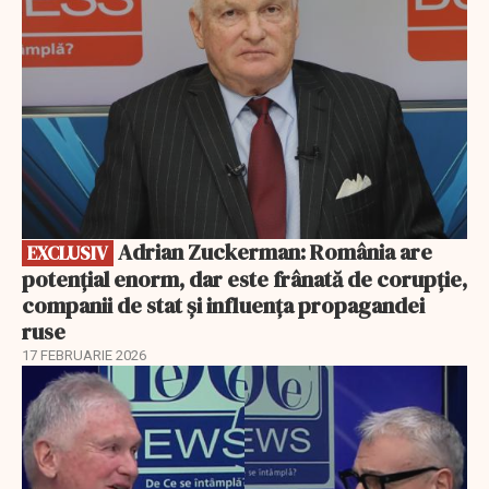
Adrian Zuckerman: România are
EXCLUSIV
potențial enorm, dar este frânată de corupție,
companii de stat și influența propagandei
ruse
17 FEBRUARIE 2026
EXCLUSIV