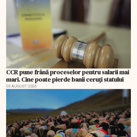
CCR pune frână proceselor pentru salarii mai
mari. Cine poate pierde banii ceruți statului
05 AUGUST 2026
EXCLUSIV