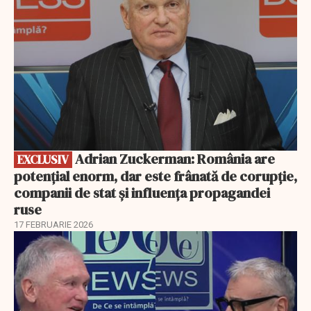
Adrian Zuckerman: România are
EXCLUSIV
potențial enorm, dar este frânată de corupție,
companii de stat și influența propagandei
ruse
17 FEBRUARIE 2026
EXCLUSIV