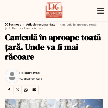
›
›
Caniculă în aproape toată
DCBusiness
Articole recomandate
țară. Unde va fi mai răcoare
Caniculă în aproape toată
țară. Unde va fi mai
răcoare
De
Mara Ivan
26 AUGUST 2024