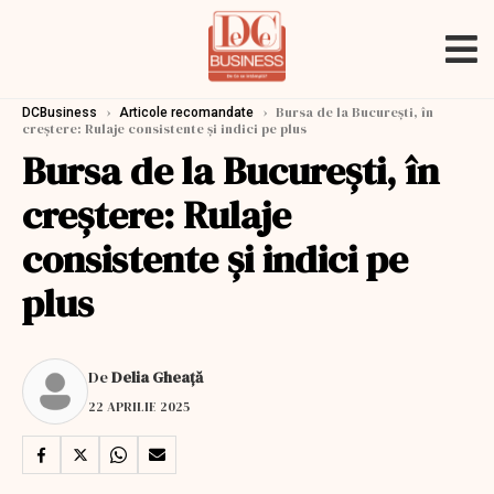
›
›
Bursa de la București, în
DCBusiness
Articole recomandate
creștere: Rulaje consistente și indici pe plus
Bursa de la București, în
creștere: Rulaje
consistente și indici pe
plus
De
Delia Gheață
22 APRILIE 2025