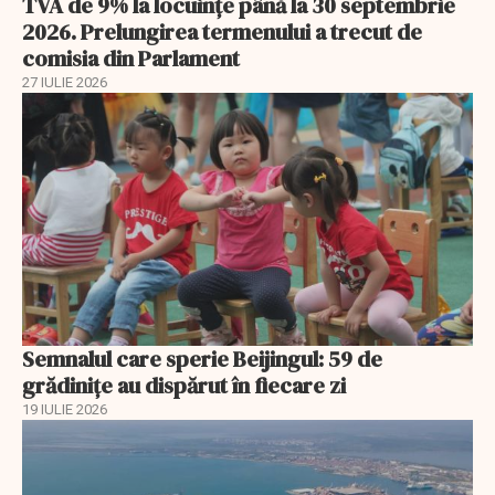
TVA de 9% la locuințe până la 30 septembrie
2026. Prelungirea termenului a trecut de
comisia din Parlament
27 IULIE 2026
Semnalul care sperie Beijingul: 59 de
grădinițe au dispărut în fiecare zi
19 IULIE 2026