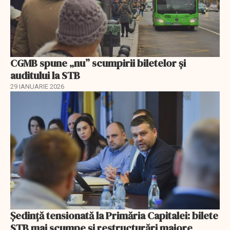
CGMB spune „nu” scumpirii biletelor și
auditului la STB
29 IANUARIE 2026
Ședință tensionată la Primăria Capitalei: bilete
STB mai scumpe și restructurări majore