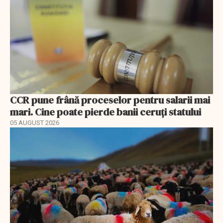
CCR pune frână proceselor pentru salarii mai
mari. Cine poate pierde banii ceruți statului
05 AUGUST 2026
EXCLUSIV