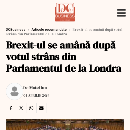
›
›
Brexit-ul se amână după votul
DCBusiness
Articole recomandate
strâns din Parlamentul de la Londra
Brexit-ul se amână după
votul strâns din
Parlamentul de la Londra
De
Matei Ion
04 APRILIE 2019