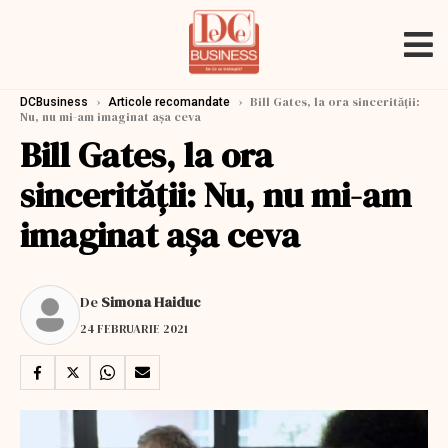
›
›
Bill Gates, la ora sincerității:
DCBusiness
Articole recomandate
Nu, nu mi-am imaginat așa ceva
Bill Gates, la ora
sincerității: Nu, nu mi-am
imaginat așa ceva
De
Simona Haiduc
24 FEBRUARIE 2021