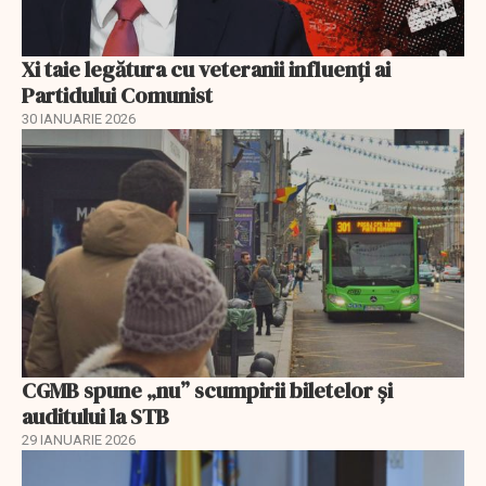
Xi taie legătura cu veteranii influenți ai
Partidului Comunist
30 IANUARIE 2026
CGMB spune „nu” scumpirii biletelor și
auditului la STB
29 IANUARIE 2026