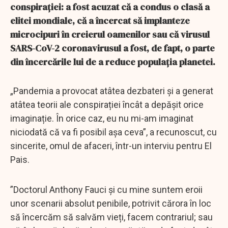
conspirației: a fost acuzat că a condus o clasă a
elitei mondiale, că a încercat să implanteze
microcipuri în creierul oamenilor sau că virusul
SARS-CoV-2 coronavirusul a fost, de fapt, o parte
din încercările lui de a reduce populația planetei.
„Pandemia a provocat atâtea dezbateri și a generat
atâtea teorii ale conspirației încât a depășit orice
imaginație. În orice caz, eu nu mi-am imaginat
niciodată că va fi posibil așa ceva”, a recunoscut, cu
sincerite, omul de afaceri, într-un interviu pentru El
Pais.
”Doctorul Anthony Fauci și cu mine suntem eroii
unor scenarii absolut penibile, potrivit cărora în loc
să încercăm să salvăm vieți, facem contrariul; sau