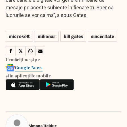
mesaje pe aceste subiecte în fiecare zi. Sper că
lucrurile se vor calma”, a spus Gates.
microsoft
milionar
bill gates
sinceritate
Urmăriți-ne și pe
Google News
și în aplicațiile mobile
Simona Haiduc