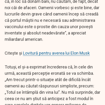
că, în loc să donăm bani, nu căutăm, de fapt, decât
noi căi de afaceri. Oamenii vorbesc și este bine, dar
lucrurile devin grave când oamenii încep să creadă
că portul măștii nu e necesară sau administrarea
vaccinului este o prostie din cauza unor povești
inventate și absolut neadevărate”, a apreciat
miliardarul american.
Citește și
Lovitură pentru averea lui Elon Musk
Totuși, el și-a exprimat încrederea că, în cele din
urmă, această percepție eronată se va schimba.
„Am trecut printr-o situație atât de dificilă încât
oamenii au căutat răspunsuri simpliste, precum:
„Totul se întâmplă din vina lui”. Nu mă surprinde, dar
ceea ce nu am știut să anticipez a fost modul în
care canalele digitale vor genera milioane de