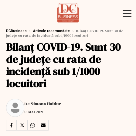
›
›
Bilanț COVID-19. Sunt 30 de
DCBusiness
Articole recomandate
județe cu rata de incidență sub 1/1000 locuitori
Bilanț COVID-19. Sunt 30
de județe cu rata de
incidență sub 1/1000
locuitori
De
Simona Haiduc
13 MAI 2021