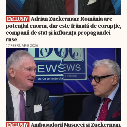
Adrian Zuckerman: România are
EXCLUSIV
potențial enorm, dar este frânată de corupție,
companii de stat și influența propagandei
ruse
17 FEBRUARIE 2026
EXCLUSIV
Ambasadorii Musneci și Zuckerman,
EXCLUSIV