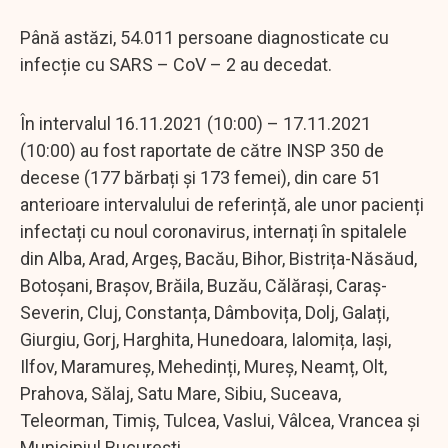
Până astăzi, 54.011 persoane diagnosticate cu
infecție cu SARS – CoV – 2 au decedat.
În intervalul 16.11.2021 (10:00) – 17.11.2021
(10:00) au fost raportate de către INSP 350 de
decese (177 bărbați și 173 femei), din care 51
anterioare intervalului de referință, ale unor pacienți
infectați cu noul coronavirus, internați în spitalele
din Alba, Arad, Argeș, Bacău, Bihor, Bistrița-Năsăud,
Botoșani, Brașov, Brăila, Buzău, Călărași, Caraș-
Severin, Cluj, Constanța, Dâmbovița, Dolj, Galați,
Giurgiu, Gorj, Harghita, Hunedoara, Ialomița, Iași,
Ilfov, Maramureș, Mehedinți, Mureș, Neamț, Olt,
Prahova, Sălaj, Satu Mare, Sibiu, Suceava,
Teleorman, Timiș, Tulcea, Vaslui, Vâlcea, Vrancea și
Municipiul București.