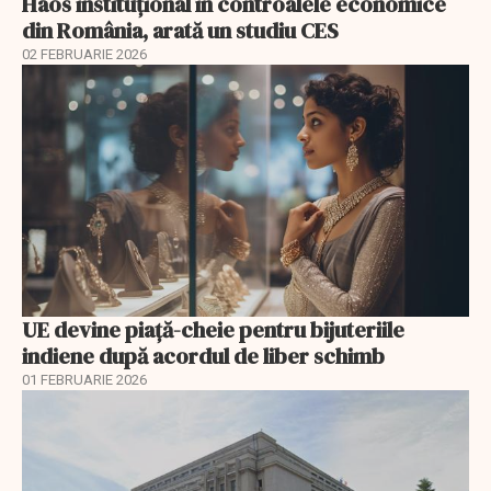
Haos instituțional în controalele economice
din România, arată un studiu CES
02 FEBRUARIE 2026
UE devine piață-cheie pentru bijuteriile
indiene după acordul de liber schimb
01 FEBRUARIE 2026