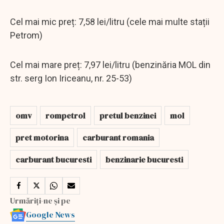
Cel mai mic preț: 7,58 lei/litru (cele mai multe stații
Petrom)
Cel mai mare preț: 7,97 lei/litru (benzinăria MOL din
str. serg Ion Iriceanu, nr. 25-53)
omv
rompetrol
pretul benzinei
mol
pret motorina
carburant romania
carburant bucuresti
benzinarie bucuresti
Urmăriți-ne și pe
Google News