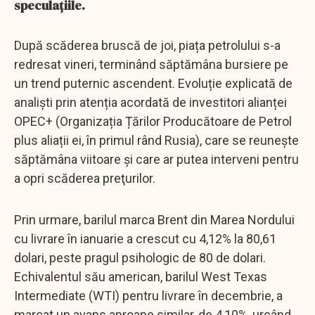
speculațiile.
După scăderea bruscă de joi, piața petrolului s-a
redresat vineri, terminând săptămâna bursiere pe
un trend puternic ascendent. Evoluție explicată de
analiști prin atenția acordată de investitori alianței
OPEC+ (Organizația Țărilor Producătoare de Petrol
plus aliații ei, în primul rând Rusia), care se reuneşte
săptămâna viitoare şi care ar putea interveni pentru
a opri scăderea preţurilor.
Prin urmare, barilul marca Brent din Marea Nordului
cu livrare în ianuarie a crescut cu 4,12% la 80,61
dolari, peste pragul psihologic de 80 de dolari.
Echivalentul său american, barilul West Texas
Intermediate (WTI) pentru livrare în decembrie, a
marcat un avans aproape similar, de 4,10%, urcând