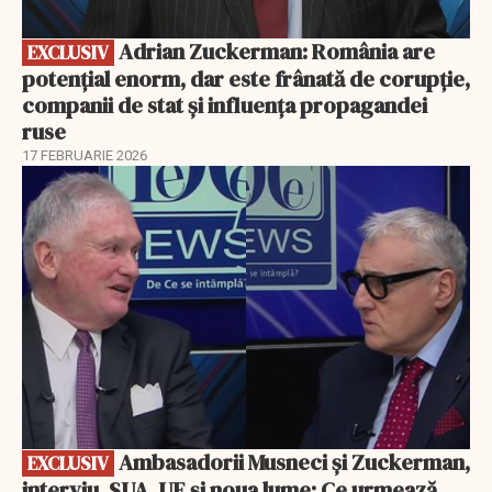
Adrian Zuckerman: România are
EXCLUSIV
potențial enorm, dar este frânată de corupție,
companii de stat și influența propagandei
ruse
17 FEBRUARIE 2026
EXCLUSIV
Ambasadorii Musneci și Zuckerman,
EXCLUSIV
interviu. SUA, UE și noua lume: Ce urmează