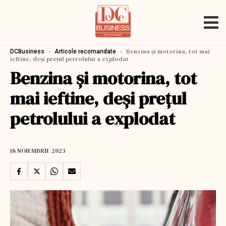
›
›
Benzina și motorina, tot mai
DCBusiness
Articole recomandate
ieftine, deși prețul petrolului a explodat
Benzina și motorina, tot
mai ieftine, deși prețul
petrolului a explodat
18 NOIEMBRIE 2023