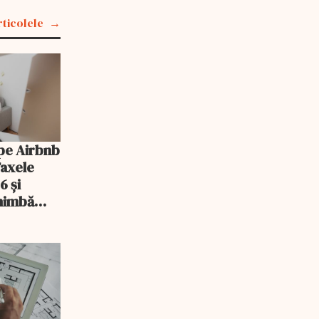
rticolele
pe Airbnb
Taxele
6 și
chimbă