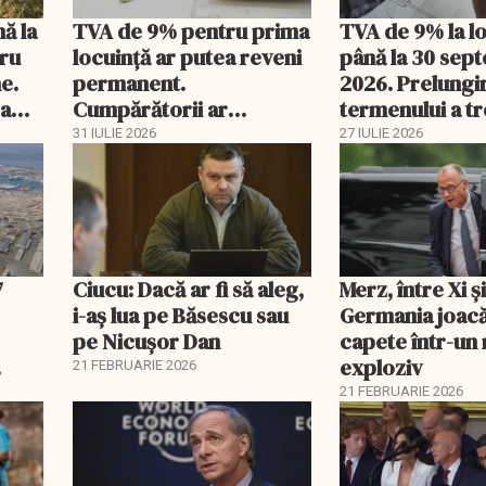
nă la
TVA de 9% pentru prima
TVA de 9% la l
tru
locuință ar putea reveni
până la 30 sep
e.
permanent.
2026. Prelungi
 a
Cumpărătorii ar
termenului a t
economisi zeci de mii de
comisia din Pa
31 IULIE 2026
27 IULIE 2026
lei
7
Ciucu: Dacă ar fi să aleg,
Merz, între Xi 
i-aș lua pe Băsescu sau
Germania joacă
pe Nicușor Dan
capete într-u
exploziv
21 FEBRUARIE 2026
21 FEBRUARIE 2026