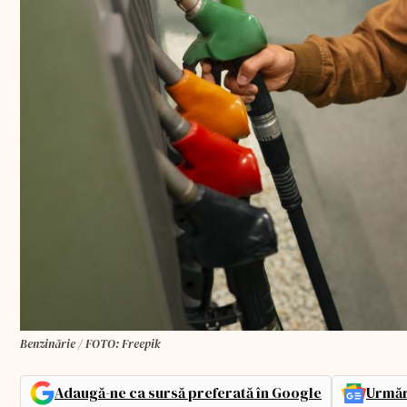
Benzinărie / FOTO: Freepik
Adaugă-ne ca sursă preferată în Google
Urmăr