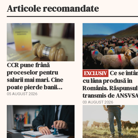
Articole recomandate
EXCLUSIV
CCR pune frână
proceselor pentru
Ce se întâmplă
EXCLUSIV
salarii mai mari. Cine
cu lâna produsă în
poate pierde banii
România. Răspunsul
ceruți statului
transmis de ANSVS
05 AUGUST 2026
03 AUGUST 2026