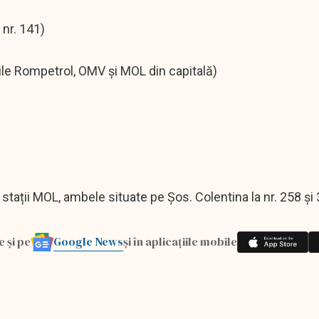
 nr. 141)
riile Rompetrol, OMV și MOL din capitală)
tații MOL, ambele situate pe Șos. Colentina la nr. 258 și
Google News
e și pe
și în aplicațiile mobile