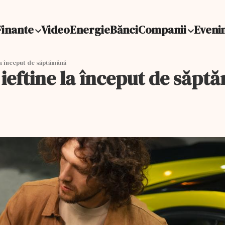
Finante
Video
Energie
Bănci
Companii
Eveni
la început de săptămână
 ieftine la început de săp