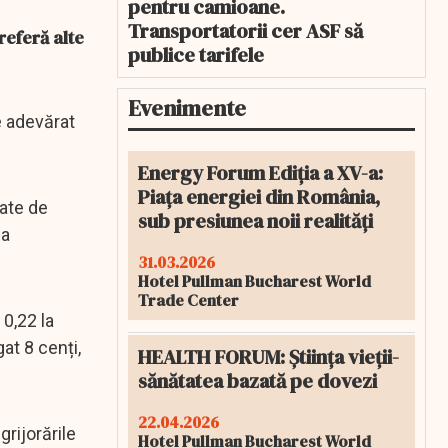
pentru camioane.
Transportatorii cer ASF să
referă alte
publice tarifele
Evenimente
e adevărat
Energy Forum Ediția a XV-a:
Piața energiei din România,
gate de
sub presiunea noii realități
 a
31.03.2026
Hotel Pullman Bucharest World
Trade Center
 0,22 la
at 8 cenți,
HEALTH FORUM: Știința vieții-
sănătatea bazată pe dovezi
22.04.2026
rijorările
Hotel Pullman Bucharest World