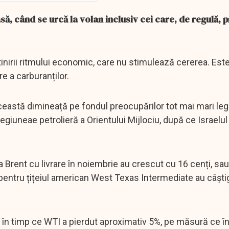
să, când se urcă la volan inclusiv cei care, de regulă, p
tinirii ritmului economic, care nu stimulează cererea. Est
re a carburanților.
această dimineață pe fondul preocupărilor tot mai mari le
regiuneae petrolieră a Orientului Mijlociu, după ce Israelul
a Brent cu livrare în noiembrie au crescut cu 16 cenți, sau
s pentru țițeiul american West Texas Intermediate au câștig
în timp ce WTI a pierdut aproximativ 5%, pe măsură ce îng