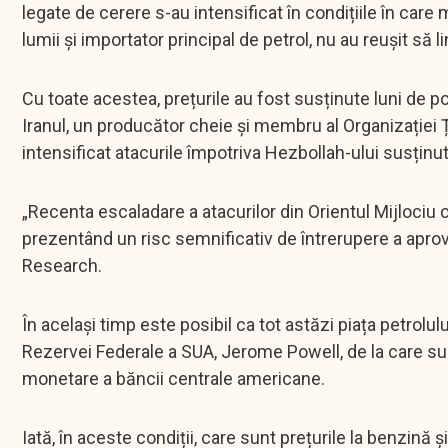
legate de cerere s-au intensificat în condițiile în car
lumii și importator principal de petrol, nu au reușit să l
Cu toate acestea, prețurile au fost susținute luni de pos
Iranul, un producător cheie și membru al Organizației Ț
intensificat atacurile împotriva Hezbollah-ului susținut
„Recenta escaladare a atacurilor din Orientul Mijlociu cr
prezentând un risc semnificativ de întrerupere a aprov
Research.
În același timp este posibil ca tot astăzi piața petrolu
Rezervei Federale a SUA, Jerome Powell, de la care sunt 
monetare a băncii centrale americane.
Iată, în aceste condiții, care sunt prețurile la benzin