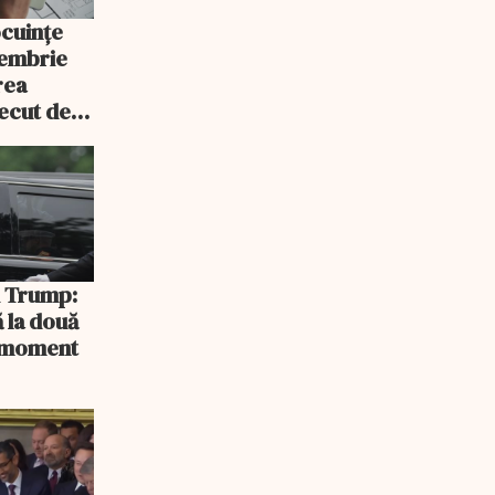
ocuințe
tembrie
rea
recut de
rlament
și Trump:
 la două
n moment