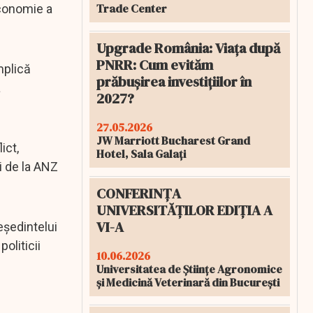
Trade Center
economie a
Upgrade România: Viața după
PNRR: Cum evităm
mplică
prăbușirea investițiilor în
a
2027?
27.05.2026
JW Marriott Bucharest Grand
ict,
Hotel, Sala Galați
i de la ANZ
CONFERINȚA
UNIVERSITĂȚILOR EDIȚIA A
VI-A
eședintelui
oliticii
10.06.2026
Universitatea de Științe Agronomice
și Medicină Veterinară din București
e