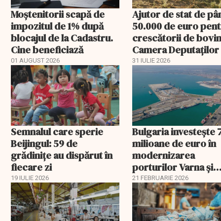
Moștenitorii scapă de
Ajutor de stat de pâ
impozitul de 1% după
50.000 de euro pen
blocajul de la Cadastru.
crescătorii de bovin
Cine beneficiază
Camera Deputaților
aprobat schema
01 AUGUST 2026
31 IULIE 2026
Semnalul care sperie
Bulgaria investește 
Beijingul: 59 de
milioane de euro în
grădinițe au dispărut în
modernizarea
fiecare zi
porturilor Varna și
Burgas
19 IULIE 2026
21 FEBRUARIE 2026