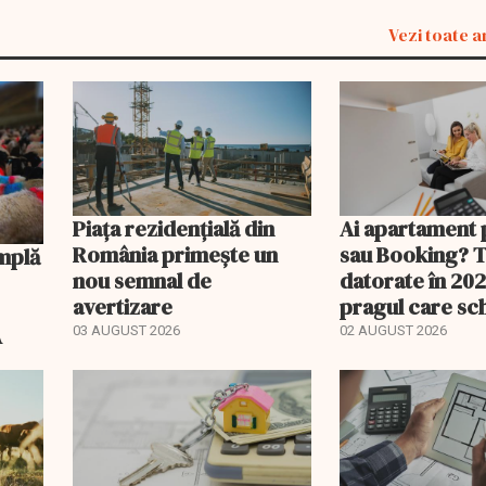
Vezi toate a
Piața rezidențială din
Ai apartament 
România primește un
sau Booking? 
nou semnal de
datorate în 202
avertizare
pragul care s
regimul fiscal
A
03 AUGUST 2026
02 AUGUST 2026