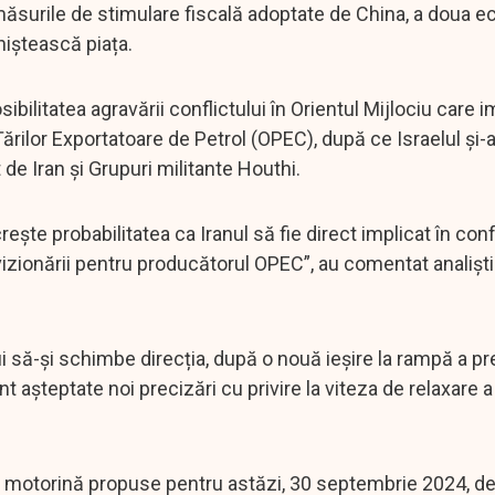
e măsurile de stimulare fiscală adoptate de China, a doua 
iniștească piața.
ibilitatea agravării conflictului în Orientul Mijlociu care i
ărilor Exportatoare de Petrol (OPEC), după ce Israelul și-
 de Iran și Grupuri militante Houthi.
ește probabilitatea ca Iranul să fie direct implicat în confl
izionării pentru producătorul OPEC”, au comentat analiști
lui să-și schimbe direcția, după o nouă ieșire la rampă a pr
așteptate noi precizări cu privire la viteza de relaxare a p
ă și motorină propuse pentru astăzi, 30 septembrie 2024, d