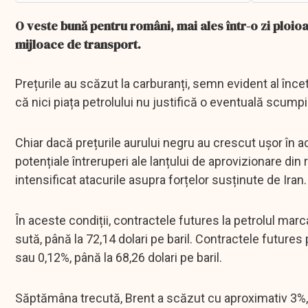
O veste bună pentru români, mai ales într-o zi ploioa
mijloace de transport.
Prețurile au scăzut la carburanți, semn evident al înce
că nici piața petrolului nu justifică o eventuală scumpi
Chiar dacă prețurile aurului negru au crescut ușor în 
potențiale întreruperi ale lanțului de aprovizionare din 
intensificat atacurile asupra forțelor susținute de Iran.
În aceste condiții, contractele futures la petrolul marc
sută, până la 72,14 dolari pe baril. Contractele future
sau 0,12%, până la 68,26 dolari pe baril.
Săptămâna trecută, Brent a scăzut cu aproximativ 3%, 