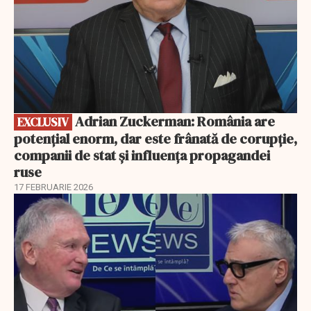
Adrian Zuckerman: România are
EXCLUSIV
potențial enorm, dar este frânată de corupție,
companii de stat și influența propagandei
ruse
17 FEBRUARIE 2026
EXCLUSIV