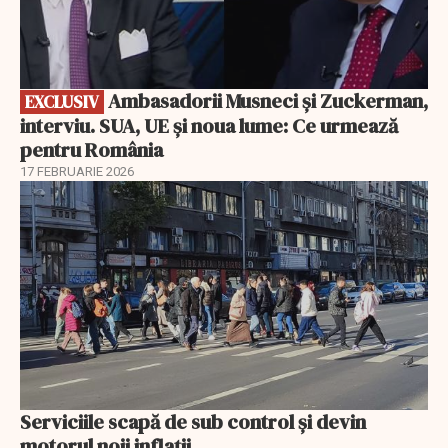
Ambasadorii Musneci și Zuckerman,
EXCLUSIV
interviu. SUA, UE și noua lume: Ce urmează
pentru România
17 FEBRUARIE 2026
Serviciile scapă de sub control și devin
motorul noii inflații