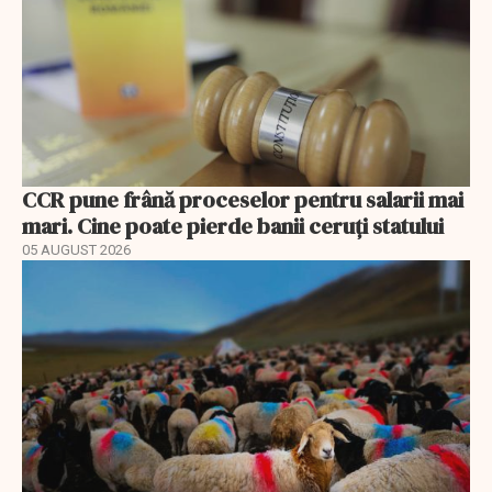
CCR pune frână proceselor pentru salarii mai
mari. Cine poate pierde banii ceruți statului
05 AUGUST 2026
EXCLUSIV